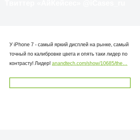
Твиттер «АйКейсес» ‏@iCases_ru
У iPhone 7 - самый яркий дисплей на рынке, самый
точный по калибровке цвета и опять таки лидер по
контрасту! Лидер!
anandtech.com/show/10685/the…