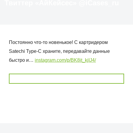
Твиттер «АйКейсес» ‏@iCases_ru
Постоянно что-то новенькое! С картридером
Satechi Type-C храните, передавайте данные
быстро и…
instagram.com/p/BK8it_kjIJ4/