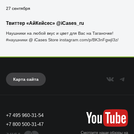
27 сентября
Твиттер «АйКейсес» ‏@iCases_ru
Наушники на любой вкус и цвет для Вас на Таганочке!
#наушники
@ iCases Store
instagram.com/p/BK3nFgwjI3z/
Карта сайта
+7 495 960-31-54
+7 800 500-31-47
Смотрите наши обзоры на