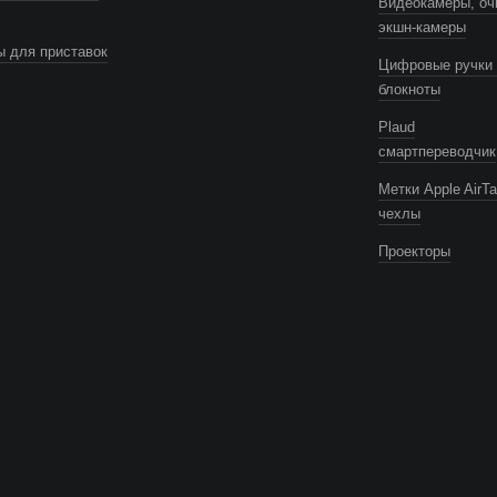
Видеокамеры, оч
экшн-камеры
 для приставок
Цифровые ручки 
блокноты
Plaud
смартпереводчик
Метки Apple AirTa
чехлы
Проекторы