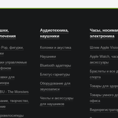
шки,
Аудиотехника,
Часы, носима
лечения
наушники
электроника
 Pop, фигурки,
Колонки и акустика
Шлем Apple Visio
шки
Наушники
Apple Watch, час
шки управляемые
аксессуары
Bluetooth адаптеры
тфоном
Браслеты и все 
Блютус-гарнитуры
авки для
спорта
изора
Оборудование для
Товары для здор
звукозаписи
U - The Monsters
Товары умного д
Чехлы и аксессуары
ание, творчество,
офиса
для наушников
ение
Видеорегистрато
тровелосипеды