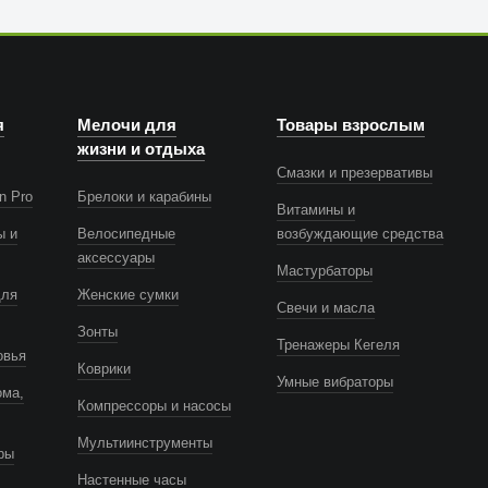
я
Мелочи для
Товары взрослым
жизни и отдыха
Смазки и презервативы
n Pro
Брелоки и карабины
Витамины и
ы и
Велосипедные
возбуждающие средства
аксессуары
Мастурбаторы
для
Женские сумки
Свечи и масла
Зонты
Тренажеры Кегеля
овья
Коврики
Умные вибраторы
ома,
Компрессоры и насосы
Мультиинструменты
ры
Настенные часы