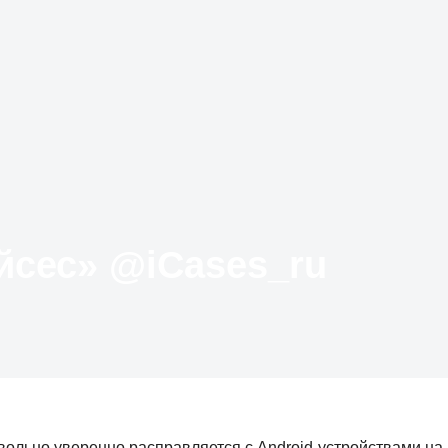
Твиттер «АйКейсес» ‏@iCases_ru
овольно уверенно расправляется с Android-устройствами на