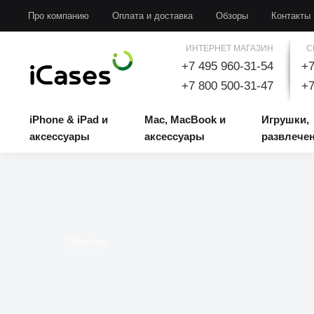
iPhone & iPad и аксессуары
Mac, MacBook и аксессуары
Игрушки, развлечени
Про компанию
Оплата и доставка
Обзоры
Контакты
ИНТЕРНЕТ МАГАЗИН
С
+7 495 960-31-54
+7
+7 800 500-31-47
+7
iPhone & iPad и
Mac, MacBook и
Игрушки,
аксессуары
аксессуары
развлече
Обратно