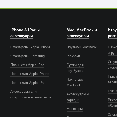
iPhone & iPad и
Mac, MacBook и
Игру
аксессуары
аксессуары
разв
Смартфоны Apple iPhone
Ноутбуки MacBook
Funko
игру
Смартфоны Samsung
Рюкзаки
Игру
Планшеты Apple iPad
Сумки для
смар
ноутбуков
Чехлы для Apple iPhone
Прист
Чехлы для
телев
Чехлы для Apple iPad
MacBook
LABUB
Аксессуары для
Аксессуары и
смартфонов и планшетов
зарядки
Рисов
обуч
Мониторы
Элек