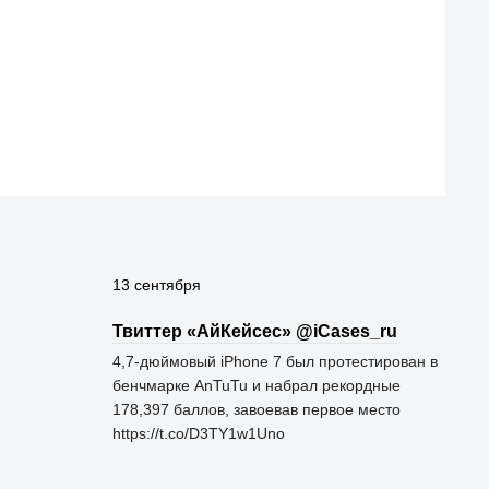
13 сентября
Твиттер «АйКейсес» ‏@iCases_ru
4,7-дюймовый iPhone 7 был протестирован в
бенчмарке AnTuTu и набрал рекордные
178,397 баллов, завоевав первое место
https://t.co/D3TY1w1Uno