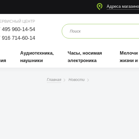
я
Аудиотехника, наушники
Часы, носимая электроника
Мелочи для жизни и отдыха
Адреса магазино
ЕРВИСНЫЙ ЦЕНТР
 495 960-14-54
 916 714-60-14
Аудиотехника,
Часы, носимая
Мелочи
ния
наушники
электроника
жизни и
Главная
Новости