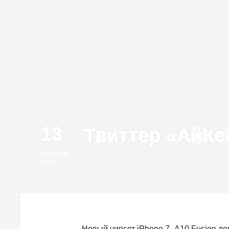
13
сентября
2016
Новый чипсет iPhone 7 -A10 Fusion д