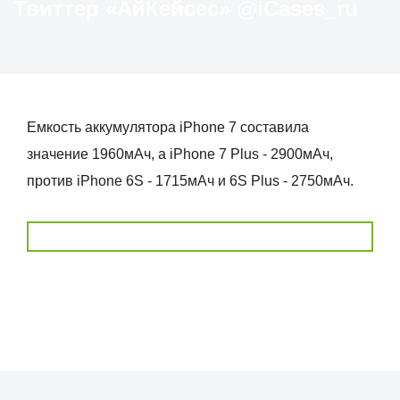
Твиттер «АйКейсес» ‏@iCases_ru
Емкость аккумулятора iPhone 7 составила
значение 1960мАч, а iPhone 7 Plus - 2900мАч,
против iPhone 6S - 1715мАч и 6S Plus - 2750мАч.