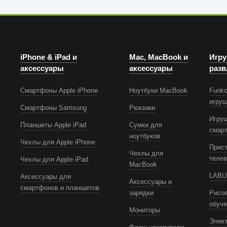
iPhone & iPad и
Mac, MacBook и
Игру
аксессуары
аксессуары
разв
Смартфоны Apple iPhone
Ноутбуки MacBook
Funko
игру
Смартфоны Samsung
Рюкзаки
Игру
Планшеты Apple iPad
Сумки для
смар
ноутбуков
Чехлы для Apple iPhone
Прист
Чехлы для
телев
Чехлы для Apple iPad
MacBook
LABUB
Аксессуары для
Аксессуары и
смартфонов и планшетов
зарядки
Рисов
обуч
Мониторы
Элек