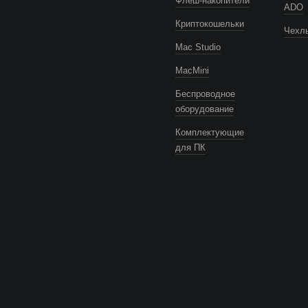
Флеш-накопители
ADO
Криптокошельки
Чехлы
Mac Studio
MacMini
Беспроводное
оборудование
Комплектующие
для ПК