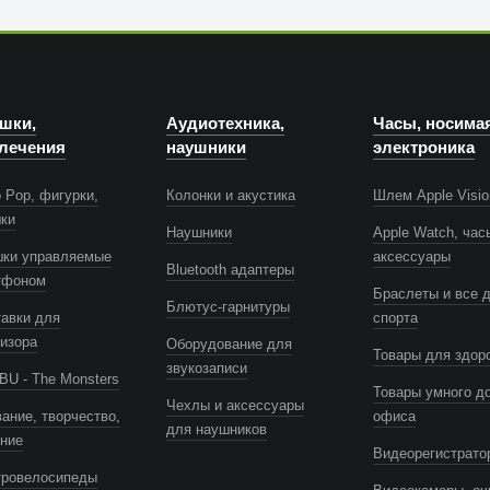
шки,
Аудиотехника,
Часы, носима
лечения
наушники
электроника
 Pop, фигурки,
Колонки и акустика
Шлем Apple Visio
шки
Наушники
Apple Watch, час
шки управляемые
аксессуары
Bluetooth адаптеры
тфоном
Браслеты и все 
Блютус-гарнитуры
авки для
спорта
изора
Оборудование для
Товары для здор
звукозаписи
U - The Monsters
Товары умного д
Чехлы и аксессуары
ание, творчество,
офиса
для наушников
ение
Видеорегистрато
тровелосипеды