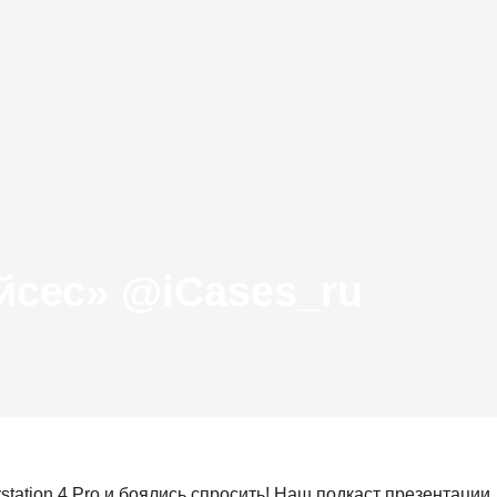
Твиттер «АйКейсес» ‏@iCases_ru
station 4 Pro и боялись спросить! Наш подкаст презентации