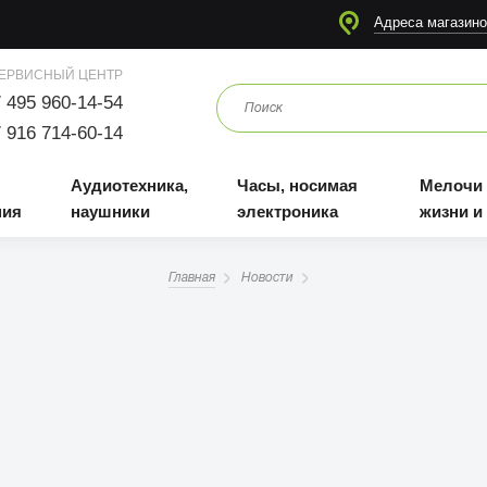
я
Аудиотехника, наушники
Часы, носимая электроника
Мелочи для жизни и отдыха
Адреса магазино
ЕРВИСНЫЙ ЦЕНТР
 495 960-14-54
 916 714-60-14
Аудиотехника,
Часы, носимая
Мелочи
ния
наушники
электроника
жизни и
Главная
Новости