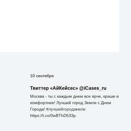
10 сентября
Твиттер «АйКейсес» ‏@iCases_ru
Москва - ты с каждым днем все ярче, краше и
комфортнее! Лучший город Земли с Днем
Города!
#лучшийгородземли
https://t.co/0wBThD533p