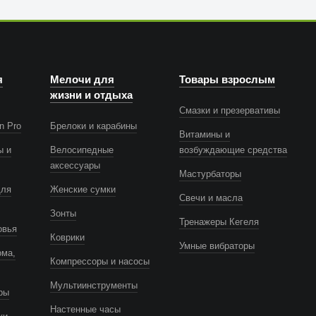
я
Мелочи для
Товары взрослым
жизни и отдыха
Смазки и презервативы
n Pro
Брелоки и карабины
Витамины и
ы и
Велосипедные
возбуждающие средства
аксессуары
Мастурбаторы
для
Женские сумки
Свечи и масла
Зонты
Тренажеры Кегеля
овья
Коврики
Умные вибраторы
ома,
Компрессоры и насосы
Мультиинструменты
ры
Настенные часы