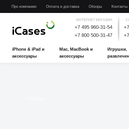
iPhone & iPad и аксессуары
Mac, MacBook и аксессуары
Игрушки, развлечени
Про компанию
Оплата и доставка
Обзоры
Контакты
ИНТЕРНЕТ МАГАЗИН
С
+7 495 960-31-54
+7
+7 800 500-31-47
+7
iPhone & iPad и
Mac, MacBook и
Игрушки,
аксессуары
аксессуары
развлече
Обратно