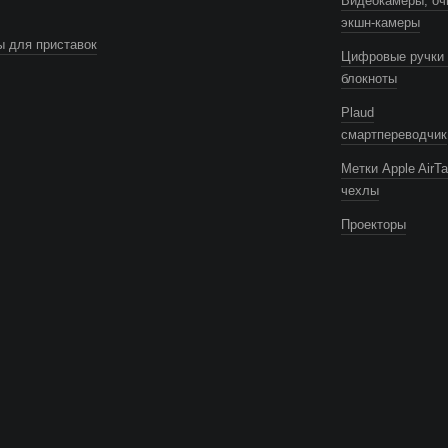
Видеокамеры, оч
экшн-камеры
 для приставок
Цифровые ручки 
блокноты
Plaud
смартпереводчик
Метки Apple AirTa
чехлы
Проекторы