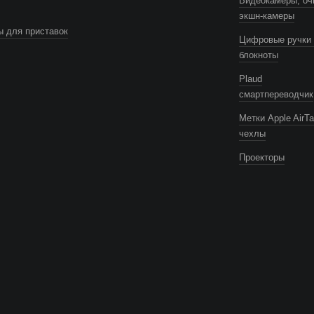
Видеокамеры, оч
экшн-камеры
 для приставок
Цифровые ручки 
блокноты
Plaud
смартпереводчик
Метки Apple AirTa
чехлы
Проекторы