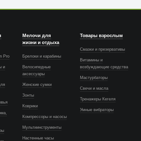
я
Мелочи для
Товары взрослым
жизни и отдыха
Смазки и презервативы
n Pro
Брелоки и карабины
Витамины и
ы и
Велосипедные
возбуждающие средства
аксессуары
Мастурбаторы
для
Женские сумки
Свечи и масла
Зонты
Тренажеры Кегеля
овья
Коврики
Умные вибраторы
ома,
Компрессоры и насосы
Мультиинструменты
ры
Настенные часы