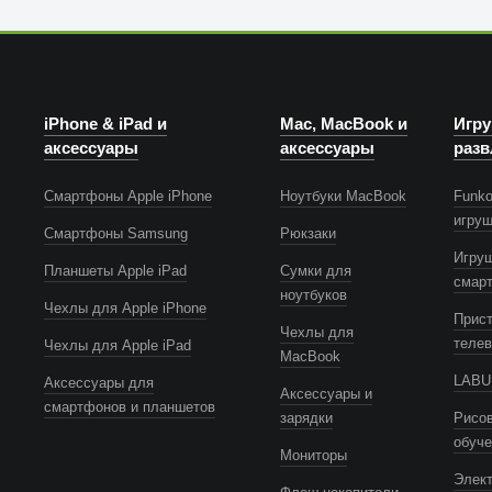
iPhone & iPad и
Mac, MacBook и
Игру
аксессуары
аксессуары
разв
Смартфоны Apple iPhone
Ноутбуки MacBook
Funko
игру
Смартфоны Samsung
Рюкзаки
Игру
Планшеты Apple iPad
Сумки для
смар
ноутбуков
Чехлы для Apple iPhone
Прист
Чехлы для
телев
Чехлы для Apple iPad
MacBook
LABUB
Аксессуары для
Аксессуары и
смартфонов и планшетов
зарядки
Рисов
обуч
Мониторы
Элек