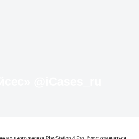
Твиттер «АйКейсес» ‏@iCases_ru
 мощного железа PlayStation 4 Pro, будут отмечаться