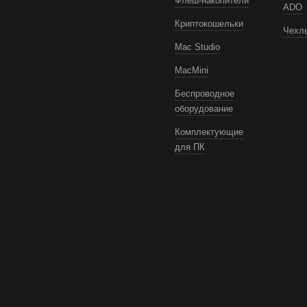
Флеш-накопители
ADO
Криптокошельки
Чехлы
Mac Studio
MacMini
Беспроводное
оборудование
Комплектующие
для ПК