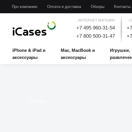
iPhone & iPad и аксессуары
Mac, MacBook и аксессуары
Игрушки, развлечени
Про компанию
Оплата и доставка
Обзоры
Контакты
ИНТЕРНЕТ МАГАЗИН
С
+7 495 960-31-54
+7
+7 800 500-31-47
+7
iPhone & iPad и
Mac, MacBook и
Игрушки,
аксессуары
аксессуары
развлече
Обратно