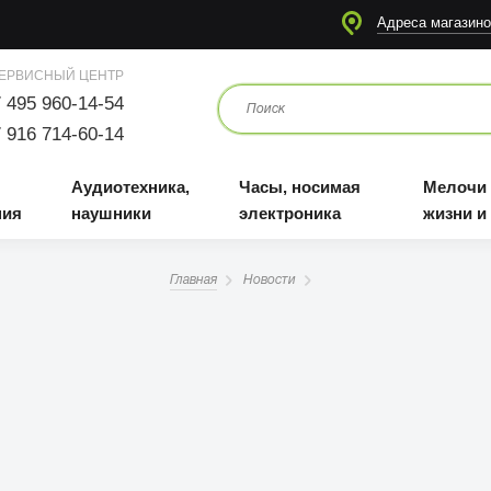
я
Аудиотехника, наушники
Часы, носимая электроника
Мелочи для жизни и отдыха
Адреса магазино
ЕРВИСНЫЙ ЦЕНТР
 495 960-14-54
 916 714-60-14
Аудиотехника,
Часы, носимая
Мелочи
ния
наушники
электроника
жизни и
Главная
Новости