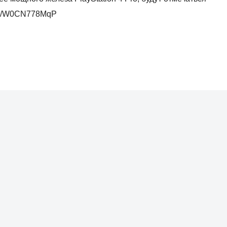
.co/W0CN778MqP