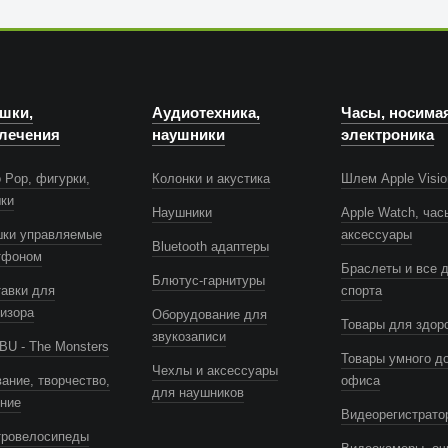
шки,
Аудиотехника,
Часы, носима
лечения
наушники
электроника
 Pop, фигурки,
Колонки и акустика
Шлем Apple Visio
шки
Наушники
Apple Watch, час
шки управляемые
аксессуары
Bluetooth адаптеры
тфоном
Браслеты и все 
Блютус-гарнитуры
авки для
спорта
изора
Оборудование для
Товары для здор
звукозаписи
U - The Monsters
Товары умного д
Чехлы и аксессуары
ание, творчество,
офиса
для наушников
ение
Видеорегистрато
тровелосипеды