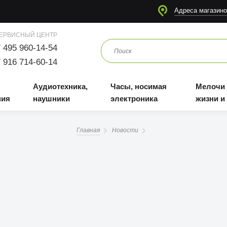
я
Аудиотехника, наушники
Часы, носимая электроника
Мелочи для жизни и отдыха
Адреса магазино
ЕРВИСНЫЙ ЦЕНТР
 495 960-14-54
 916 714-60-14
Аудиотехника,
Часы, носимая
Мелочи
ния
наушники
электроника
жизни и
Главная
Новости