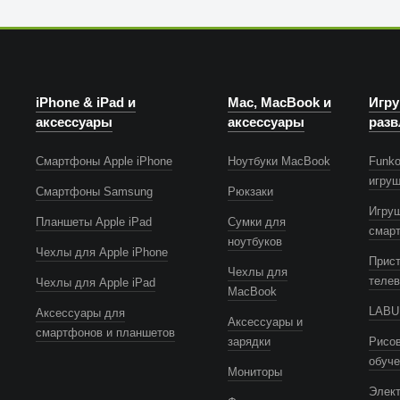
iPhone & iPad и
Mac, MacBook и
Игру
аксессуары
аксессуары
разв
Смартфоны Apple iPhone
Ноутбуки MacBook
Funko
игру
Смартфоны Samsung
Рюкзаки
Игру
Планшеты Apple iPad
Сумки для
смар
ноутбуков
Чехлы для Apple iPhone
Прист
Чехлы для
телев
Чехлы для Apple iPad
MacBook
LABUB
Аксессуары для
Аксессуары и
смартфонов и планшетов
зарядки
Рисов
обуч
Мониторы
Элек