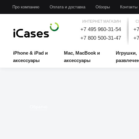
iPhone & iPad и аксессуары
Mac, MacBook и аксессуары
Игрушки, развлечени
Про компанию
Оплата и доставка
Обзоры
Контакты
ИНТЕРНЕТ МАГАЗИН
С
+7 495 960-31-54
+7
+7 800 500-31-47
+7
iPhone & iPad и
Mac, MacBook и
Игрушки,
аксессуары
аксессуары
развлече
Обратно