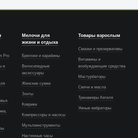
я
Мелочи для
Товары взрослым
жизни и отдыха
Смазки и презервативы
n Pro
Брелоки и карабины
Витамины и
ы и
Велосипедные
возбуждающие средства
аксессуары
Мастурбаторы
для
Женские сумки
Свечи и масла
Зонты
Тренажеры Кегеля
овья
Коврики
Умные вибраторы
ома,
Компрессоры и насосы
Мультиинструменты
ры
Настенные часы