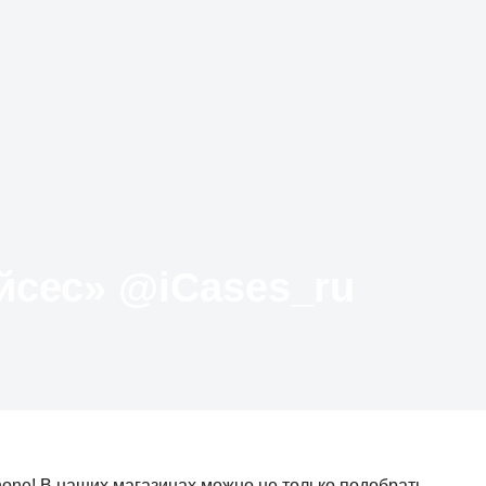
Твиттер «АйКейсес» ‏@iCases_ru
one! В наших магазинах можно не только подобрать