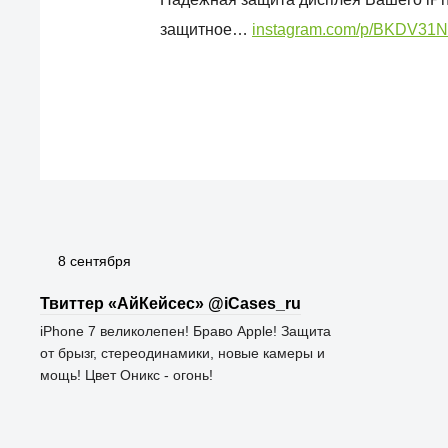
защитное…
instagram.com/p/BKDV31N
8 сентября
Твиттер «АйКейсес» ‏@iCases_ru
iPhone 7 великолепен! Браво Apple! Защита
от брызг, стереодинамики, новые камеры и
мощь! Цвет Оникс - огонь!