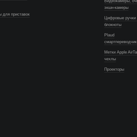
Видеокамеры, оч
экшн-камеры
 для приставок
Цифровые ручки 
блокноты
Plaud
смартпереводчик
Метки Apple AirTa
чехлы
Проекторы