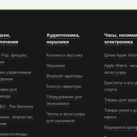
шки,
Аудиотехника,
Часы, носима
лечения
наушники
электроника
 Pop, фигурки,
Колонки и акустика
Шлем Apple Visio
шки
Наушники
Apple Watch, час
шки управляемые
аксессуары
Bluetooth адаптеры
тфоном
Браслеты и все 
Блютус-гарнитуры
авки для
спорта
изора
Оборудование для
Товары для здор
звукозаписи
U - The Monsters
Товары умного д
Чехлы и аксессуары
ание, творчество,
офиса
для наушников
ение
Видеорегистрато
тровелосипеды