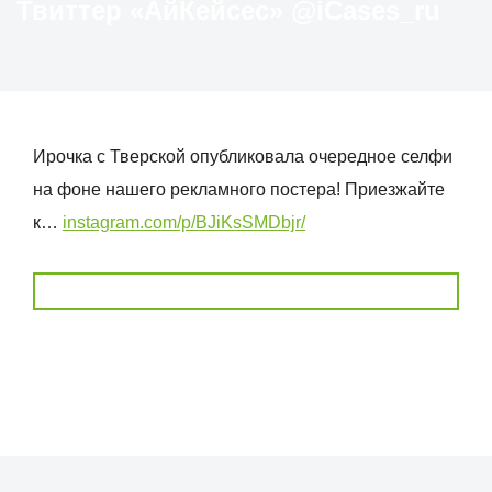
Твиттер «АйКейсес» ‏@iCases_ru
Ирочка с Тверской опубликовала очередное селфи
на фоне нашего рекламного постера! Приезжайте
к…
instagram.com/p/BJiKsSMDbjr/