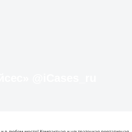
Твиттер «АйКейсес» ‏@iCases_ru
 и в любом месте! Компактная и ультратонкая портативная