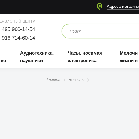
я
Аудиотехника, наушники
Часы, носимая электроника
Мелочи для жизни и отдыха
Адреса магазино
ЕРВИСНЫЙ ЦЕНТР
 495 960-14-54
 916 714-60-14
Аудиотехника,
Часы, носимая
Мелочи
ния
наушники
электроника
жизни и
Главная
Новости