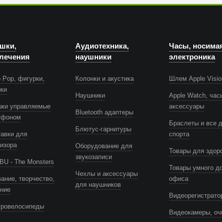
шки,
Аудиотехника,
Часы, носима
лечения
наушники
электроника
 Pop, фигурки,
Колонки и акустика
Шлем Apple Visio
шки
Наушники
Apple Watch, час
шки управляемые
аксессуары
Bluetooth адаптеры
тфоном
Браслеты и все 
Блютус-гарнитуры
авки для
спорта
изора
Оборудование для
Товары для здор
звукозаписи
U - The Monsters
Товары умного д
Чехлы и аксессуары
ание, творчество,
офиса
для наушников
ение
Видеорегистрато
тровелосипеды
Видеокамеры, оч