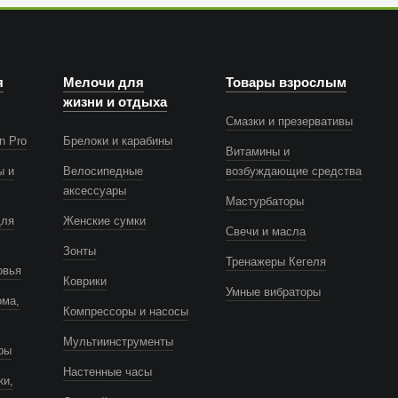
я
Мелочи для
Товары взрослым
жизни и отдыха
Смазки и презервативы
n Pro
Брелоки и карабины
Витамины и
ы и
Велосипедные
возбуждающие средства
аксессуары
Мастурбаторы
для
Женские сумки
Свечи и масла
Зонты
Тренажеры Кегеля
овья
Коврики
Умные вибраторы
ома,
Компрессоры и насосы
Мультиинструменты
ры
Настенные часы
ки,