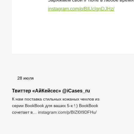
instagram.com/p/BIUclgnDJHz/
28 июля
Твиттер «АйКейсес» ‏@iCases_ru
К нам поставка стильных кожаных чехлов из
серии BookBook для ваших 5-к !:) BookBook
сочетает в…
instagram.com/p/BIZl0I9DFHu/