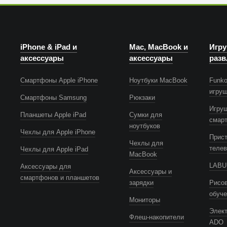
iPhone & iPad и
Mac, MacBook и
Игру
аксессуары
аксессуары
разв
Смартфоны Apple iPhone
Ноутбуки MacBook
Funko
игру
Смартфоны Samsung
Рюкзаки
Игру
Планшеты Apple iPad
Сумки для
смар
ноутбуков
Чехлы для Apple iPhone
Прист
Чехлы для
телев
Чехлы для Apple iPad
MacBook
LABUB
Аксессуары для
Аксессуары и
смартфонов и планшетов
зарядки
Рисов
обуч
Мониторы
Элек
Флеш-накопители
ADO