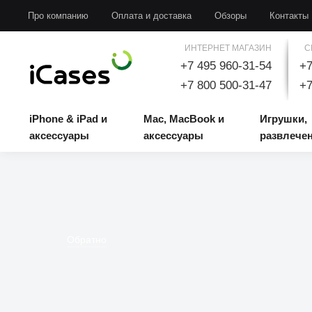
iPhone & iPad и аксессуары
Mac, MacBook и аксессуары
Игрушки, развлечени
Про компанию
Оплата и доставка
Обзоры
Контакты
ИНТЕРНЕТ МАГАЗИН
С
+7 495 960-31-54
+7
+7 800 500-31-47
+7
iPhone & iPad и
Mac, MacBook и
Игрушки,
аксессуары
аксессуары
развлече
Обратно