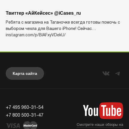
Твиттер «АйКейсес» ‏@iCases_ru
Ребята с магазина на Таганочке всегда готовы помочь с
выбором чехла для Вашего iPhone! Сейчас…
instagram.com/p/BIAFxyVDekU/
Карта сайта
+7 495 960-31-54
+7 800 500-31-47
Смотрите наши обзоры на