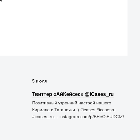
5 июля
Твиттер «АйКейсес» ‏@iCases_ru
Позитивный утренний настрой нашего
Кирилла с Таганочки :)
#icases
#icasesru
#icases_ru
…
instagram.com/p/BHeOiEUDCfZ/