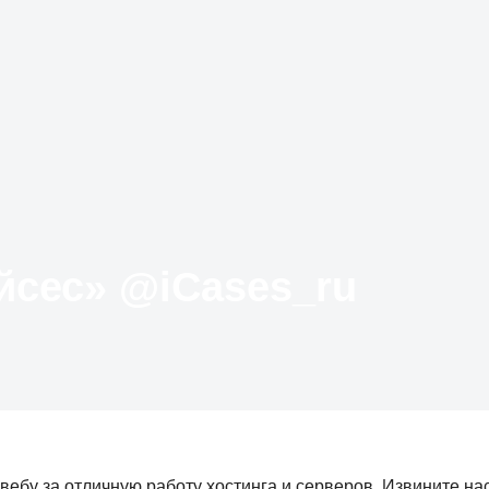
Твиттер «АйКейсес» ‏@iCases_ru
вебу за отличную работу хостинга и серверов. Извините нас