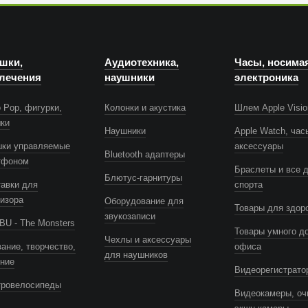
шки,
Аудиотехника,
Часы, носима
лечения
наушники
электроника
 Pop, фигурки,
Колонки и акустика
Шлем Apple Visio
шки
Наушники
Apple Watch, час
шки управляемые
аксессуары
Bluetooth адаптеры
тфоном
Браслеты и все 
Блютус-гарнитуры
авки для
спорта
изора
Оборудование для
Товары для здор
звукозаписи
U - The Monsters
Товары умного д
Чехлы и аксессуары
ание, творчество,
офиса
для наушников
ение
Видеорегистрато
тровелосипеды
Видеокамеры, оч