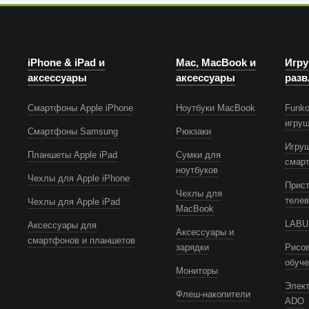
iPhone & iPad и
Mac, MacBook и
Игру
аксессуары
аксессуары
разв
Смартфоны Apple iPhone
Ноутбуки MacBook
Funko
игру
Смартфоны Samsung
Рюкзаки
Игру
Планшеты Apple iPad
Сумки для
смар
ноутбуков
Чехлы для Apple iPhone
Прист
Чехлы для
телев
Чехлы для Apple iPad
MacBook
LABUB
Аксессуары для
Аксессуары и
смартфонов и планшетов
зарядки
Рисов
обуч
Мониторы
Элек
Флеш-накопители
ADO