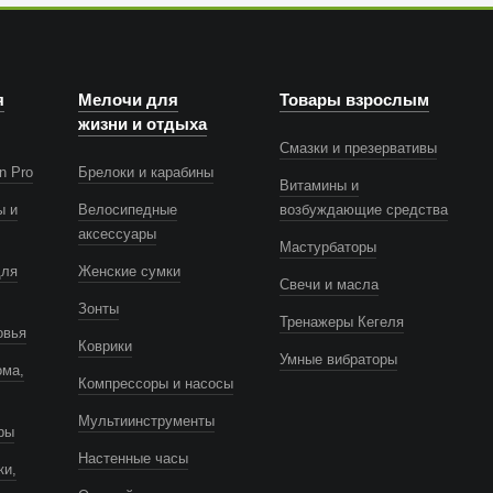
я
Мелочи для
Товары взрослым
жизни и отдыха
Смазки и презервативы
n Pro
Брелоки и карабины
Витамины и
ы и
Велосипедные
возбуждающие средства
аксессуары
Мастурбаторы
для
Женские сумки
Свечи и масла
Зонты
Тренажеры Кегеля
овья
Коврики
Умные вибраторы
ома,
Компрессоры и насосы
Мультиинструменты
ры
Настенные часы
ки,