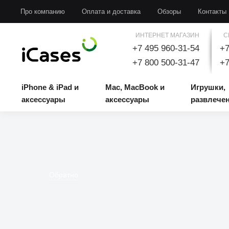
iPhone & iPad и аксессуары
Mac, MacBook и аксессуары
Игрушки, развлечени
Про компанию
Оплата и доставка
Обзоры
Контакты
ИНТЕРНЕТ МАГАЗИН
С
+7 495 960-31-54
+7
+7 800 500-31-47
+7
iPhone & iPad и
Mac, MacBook и
Игрушки,
аксессуары
аксессуары
развлече
Обратно