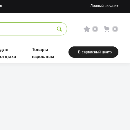
в
Личный кабинет
0
0
 для
Товары
В сервисный центр
 отдыха
взрослым