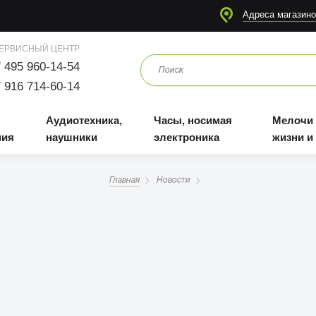
я
Аудиотехника, наушники
Часы, носимая электроника
Мелочи для жизни и отдыха
Адреса магазино
ЕРВИСНЫЙ ЦЕНТР
 495 960-14-54
 916 714-60-14
Аудиотехника,
Часы, носимая
Мелочи
ния
наушники
электроника
жизни и
Главная
Новости