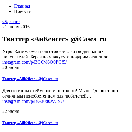
Главная
Новости
Обратно
21
июня
2016
Твиттер «АйКейсес» ‏@iCases_ru
Утро. Занимаемся подготовкой заказов для наших
покупателей. Бережно упакуем и подарим отличное…
instagram.com/p/BG6M6Q0PCf5/
20 июня
Твиттер «АйКейсес» ‏@iCases_ru
Для истинных геймеров и не только! Мышь Qumo станет
отличным приобретением для любителей…
instagram.com/p/BG30d0svCS7/
22 июня
Твиттер «АйКейсес» ‏@iCases_ru