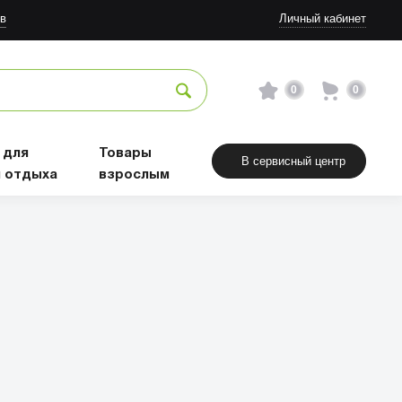
в
Личный кабинет
0
0
 для
Товары
В сервисный центр
и отдыха
взрослым