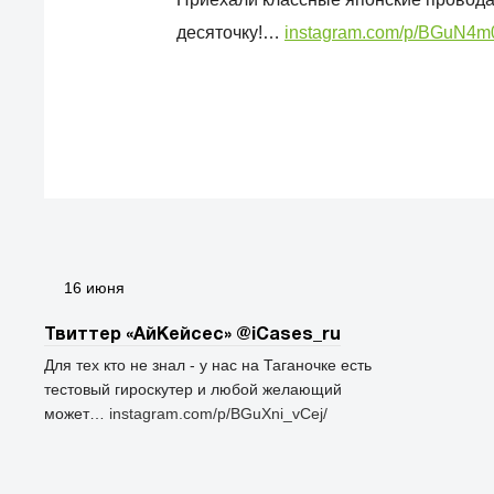
десяточку!…
instagram.com/p/BGuN4m
16 июня
Твиттер «АйКейсес» ‏@iCases_ru
Для тех кто не знал - у нас на Таганочке есть
тестовый гироскутер и любой желающий
может…
instagram.com/p/BGuXni_vCej/