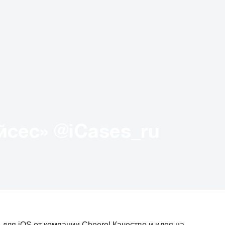
Твиттер «АйКейсес» ‏@iCases_ru
для iOS от компании Cheero! Качество и идея на