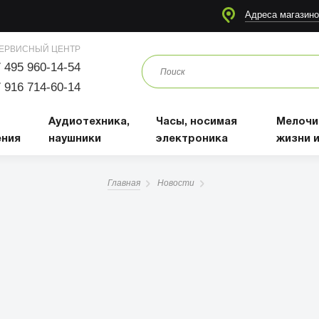
я
Аудиотехника, наушники
Часы, носимая электроника
Мелочи для жизни и отдыха
Адреса магазино
ЕРВИСНЫЙ ЦЕНТР
 495 960-14-54
 916 714-60-14
Аудиотехника,
Часы, носимая
Мелочи
ения
наушники
электроника
жизни 
Главная
Новости