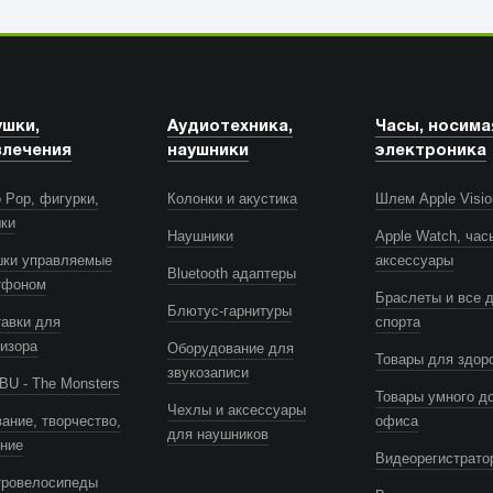
ушки,
Аудиотехника,
Часы, носима
влечения
наушники
электроника
 Pop, фигурки,
Колонки и акустика
Шлем Apple Visio
шки
Наушники
Apple Watch, час
шки управляемые
аксессуары
Bluetooth адаптеры
тфоном
Браслеты и все 
Блютус-гарнитуры
авки для
спорта
изора
Оборудование для
Товары для здор
звукозаписи
U - The Monsters
Товары умного д
Чехлы и аксессуары
ание, творчество,
офиса
для наушников
ение
Видеорегистрато
тровелосипеды