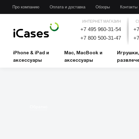
iPhone & iPad и аксессуары
Mac, MacBook и аксессуары
Игрушки, развлечени
Про компанию
Оплата и доставка
Обзоры
Контакты
ИНТЕРНЕТ МАГАЗИН
С
+7 495 960-31-54
+7
+7 800 500-31-47
+7
iPhone & iPad и
Mac, MacBook и
Игрушки,
аксессуары
аксессуары
развлеч
Обратно