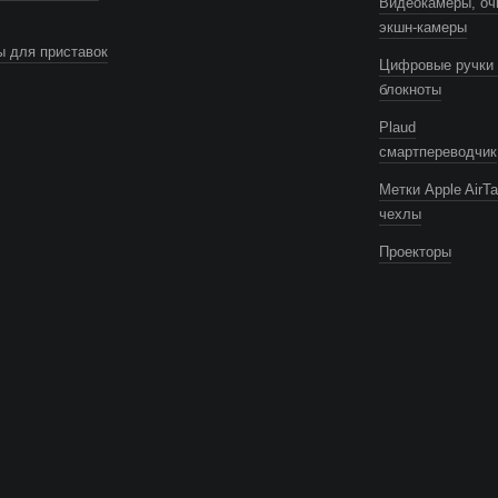
Видеокамеры, оч
экшн-камеры
 для приставок
Цифровые ручки 
блокноты
Plaud
смартпереводчик
Метки Apple AirTa
чехлы
Проекторы