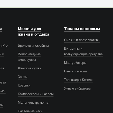
я
Мелочи для
Товары взрослым
жизни и отдыха
Смазки и презервативы
n Pro
Брелоки и карабины
Витамины и
ы и
Велосипедные
возбуждающие средства
аксессуары
Мастурбаторы
для
Женские сумки
Свечи и масла
Зонты
Тренажеры Кегеля
овья
Коврики
Умные вибраторы
ома,
Компрессоры и насосы
Мультиинструменты
ры
Настенные часы