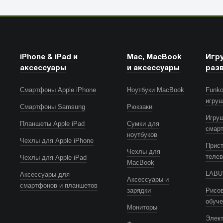
iPhone & iPad и
Mac, MacBook
Игр
аксессуары
и аксессуары
раз
Смартфоны Apple iPhone
Ноутбуки MacBook
Funko
игру
Смартфоны Samsung
Рюкзаки
Игру
Планшеты Apple iPad
Сумки для
смар
ноутбуков
Чехлы для Apple iPhone
Прист
Чехлы для
телев
Чехлы для Apple iPad
MacBook
LABUB
Аксессуары для
Аксессуары и
смартфонов и планшетов
зарядки
Рисов
обуч
Мониторы
Элек