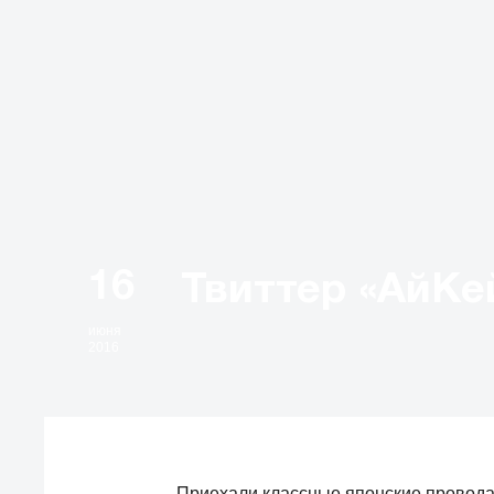
16
июня
2016
Приехали классные японские провода 