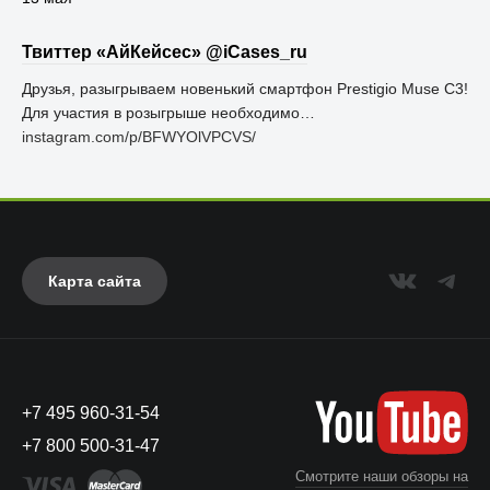
Твиттер «АйКейсес» ‏@iCases_ru
Друзья, разыгрываем новенький смартфон Prestigio Muse C3!
Для участия в розыгрыше необходимо…
instagram.com/p/BFWYOlVPCVS/
Карта сайта
+7 495 960-31-54
+7 800 500-31-47
Смотрите наши обзоры на