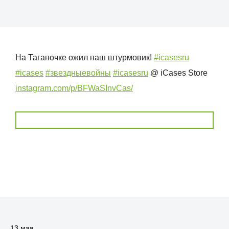
На Таганочке ожил наш штурмовик!
#icasesru
#icases
#звездныевойны
#icasesru
@ iCases Store
instagram.com/p/BFWaSInvCas/
13 мая