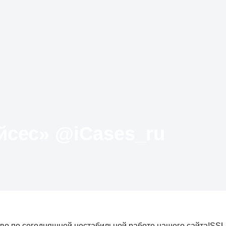
Твиттер «АйКейсес» ‏@iCases_ru
тво по сегодняшней нестабильной работе нашего сайта!SSL