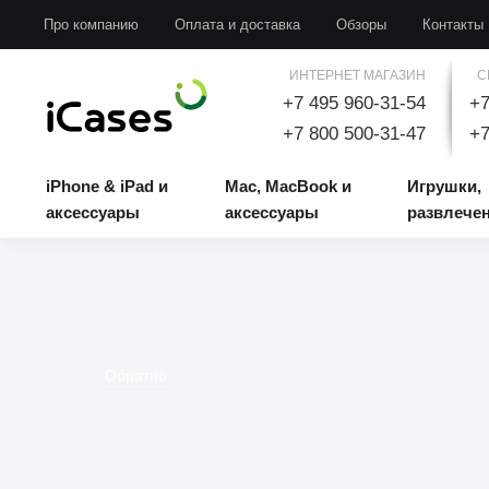
iPhone & iPad и аксессуары
Mac, MacBook и аксессуары
Игрушки, развлечени
Про компанию
Оплата и доставка
Обзоры
Контакты
ИНТЕРНЕТ МАГАЗИН
С
+7 495 960-31-54
+7
+7 800 500-31-47
+7
iPhone & iPad и
Mac, MacBook и
Игрушки,
аксессуары
аксессуары
развлече
Обратно