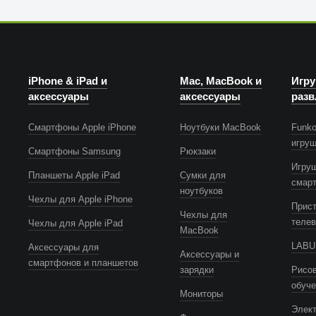
iPhone & iPad и
Mac, MacBook и
Игру
аксессуары
аксессуары
разв
Смартфоны Apple iPhone
Ноутбуки MacBook
Funko
игру
Смартфоны Samsung
Рюкзаки
Игру
Планшеты Apple iPad
Сумки для
смар
ноутбуков
Чехлы для Apple iPhone
Прист
Чехлы для
телев
Чехлы для Apple iPad
MacBook
LABUB
Аксессуары для
Аксессуары и
смартфонов и планшетов
зарядки
Рисов
обуч
Мониторы
Элек