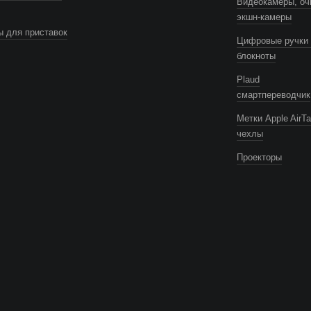
Видеокамеры, оч
экшн-камеры
 для приставок
Цифровые ручки 
блокноты
Plaud
смартпереводчик
Метки Apple AirTa
чехлы
Проекторы