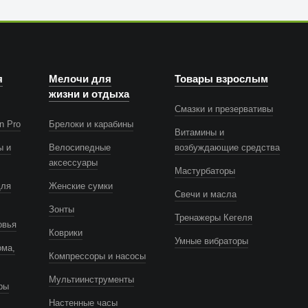
я
Мелочи для
Товары взрослым
жизни и отдыха
Смазки и презервативы
n Pro
Брелоки и карабины
Витамины и
ы и
Велосипедные
возбуждающие средства
аксессуары
Мастурбаторы
для
Женские сумки
Свечи и масла
Зонты
Тренажеры Кегеля
овья
Коврики
Умные вибраторы
ома,
Компрессоры и насосы
Мультиинструменты
ры
Настенные часы