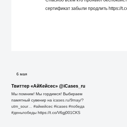
сертификат забыли продлить https://t
6 мая
Твиттер «АйКейсес» ‏@iCases_ru
Мы помним! Мы гордимся! Выбираем
памятный сувенир на
icases.ru/9may/?
utm_sour…
#айкейсес
#icases
#победа
#деньпобеды
https://t.co/V6gj001CKS