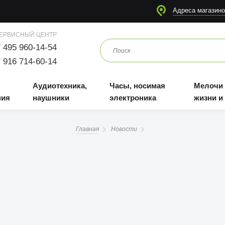
я
Аудиотехника, наушники
Часы, носимая электроника
Мелочи для жизни и отдыха
Адреса магазино
ЕРВИСНЫЙ ЦЕНТР
 495 960-14-54
 916 714-60-14
Аудиотехника,
Часы, носимая
Мелочи
ния
наушники
электроника
жизни и
Главная
Новости