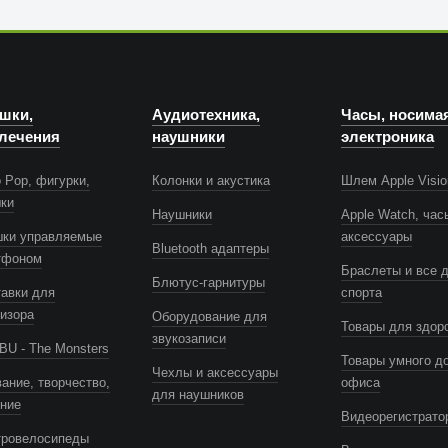
шки,
Аудиотехника,
Часы, носима
лечения
наушники
электроника
 Pop, фигурки,
Колонки и акустика
Шлем Apple Visio
шки
Наушники
Apple Watch, час
шки управляемые
аксессуары
Bluetooth адаптеры
тфоном
Браслеты и все 
Блютус-гарнитуры
авки для
спорта
изора
Оборудование для
Товары для здор
звукозаписи
U - The Monsters
Товары умного д
Чехлы и аксессуары
ание, творчество,
офиса
для наушников
ение
Видеорегистрато
тровелосипеды