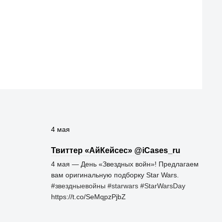
4 мая
Твиттер «АйКейсес» ‏@iCases_ru
4 мая — День «Звездных войн»! Предлагаем
вам оригинальную подборку Star Wars.
#звездныевойны
#starwars
#StarWarsDay
https://t.co/SeMqpzPjbZ