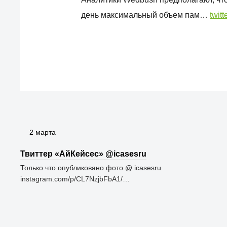
день максимальный объем пам…
twit
2 марта
Твиттер «АйКейсес» ‏@icasesru
Только что опубликовано фото @ icasesru
instagram.com/p/CL7NzjbFbA1/…