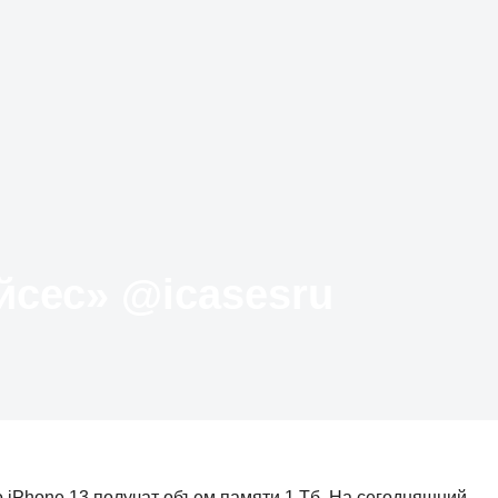
Твиттер «АйКейсес» ‏@icasesru
 iPhone 13 получат объем памяти 1 Тб. На сегодняшний