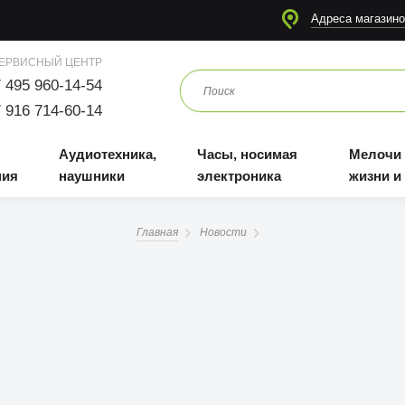
я
Аудиотехника, наушники
Часы, носимая электроника
Мелочи для жизни и отдыха
Адреса магазино
ЕРВИСНЫЙ ЦЕНТР
 495 960-14-54
 916 714-60-14
Аудиотехника,
Часы, носимая
Мелочи
ния
наушники
электроника
жизни и
Главная
Новости