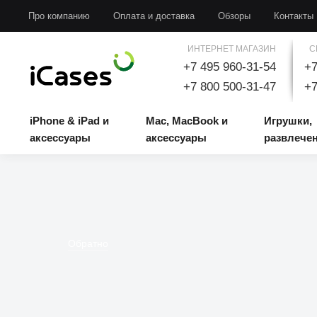
iPhone & iPad и аксессуары
Mac, MacBook и аксессуары
Игрушки, развлечени
Про компанию
Оплата и доставка
Обзоры
Контакты
ИНТЕРНЕТ МАГАЗИН
С
+7 495 960-31-54
+7
+7 800 500-31-47
+7
iPhone & iPad и
Mac, MacBook и
Игрушки,
аксессуары
аксессуары
развлече
Обратно