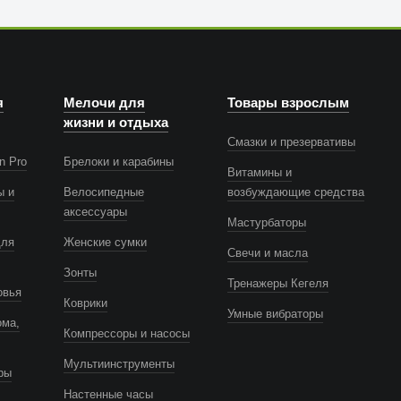
я
Мелочи для
Товары взрослым
жизни и отдыха
Смазки и презервативы
n Pro
Брелоки и карабины
Витамины и
ы и
Велосипедные
возбуждающие средства
аксессуары
Мастурбаторы
для
Женские сумки
Свечи и масла
Зонты
Тренажеры Кегеля
овья
Коврики
Умные вибраторы
ома,
Компрессоры и насосы
Мультиинструменты
ры
Настенные часы