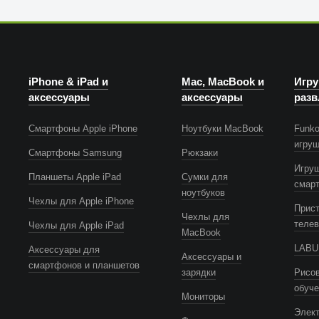
iPhone & iPad и
Mac, MacBook и
Игру
аксессуары
аксессуары
разв
Смартфоны Apple iPhone
Ноутбуки MacBook
Funko
игру
Смартфоны Samsung
Рюкзаки
Игру
Планшеты Apple iPad
Сумки для
смар
ноутбуков
Чехлы для Apple iPhone
Прист
Чехлы для
телев
Чехлы для Apple iPad
MacBook
LABUB
Аксессуары для
Аксессуары и
смартфонов и планшетов
зарядки
Рисов
обуч
Мониторы
Элек