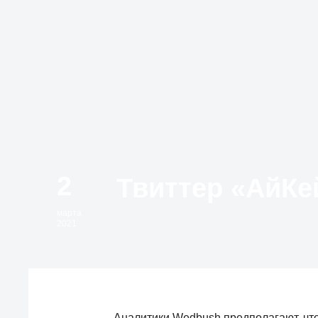
2
марта
2021
Аналитики Wedbush предполагают, что