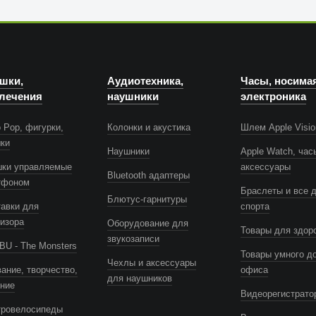
шки,
Аудиотехника,
Часы, носима
лечения
наушники
электроника
 Pop, фигурки,
Колонки и акустика
Шлем Apple Visio
шки
Наушники
Apple Watch, час
шки управляемые
аксессуары
Bluetooth адаптеры
тфоном
Браслеты и все 
Блютус-гарнитуры
авки для
спорта
изора
Оборудование для
Товары для здор
звукозаписи
U - The Monsters
Товары умного д
Чехлы и аксессуары
ание, творчество,
офиса
для наушников
ение
Видеорегистрато
тровелосипеды