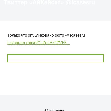
Твиттер «АйКейсес» ‏@icasesru
Только что опубликовано фото @ icasesru
instagram.com/p/CLZpeAzFZVH/…
14 февраля