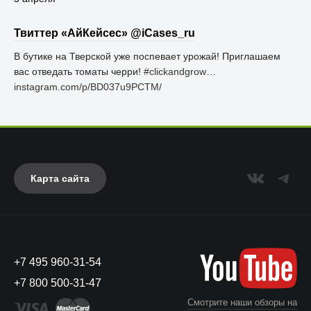
Твиттер «АйКейсес» ‏@iCases_ru
В бутике на Тверской уже поспевает урожай! Приглашаем
вас отведать томаты черри!
#clickandgrow
…
instagram.com/p/BD037u9PCTM/
Карта сайта
+7 495 960-31-54
+7 800 500-31-47
Смотрите наши обзоры на