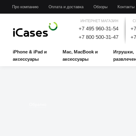
iPhone & iPad и аксессуары
Mac, MacBook и аксессуары
Игрушки, развлечени
Про компанию
Оплата и доставка
Обзоры
Контакты
ИНТЕРНЕТ МАГАЗИН
С
+7 495 960-31-54
+7
+7 800 500-31-47
+7
iPhone & iPad и
Mac, MacBook и
Игрушки,
аксессуары
аксессуары
развлече
Обратно