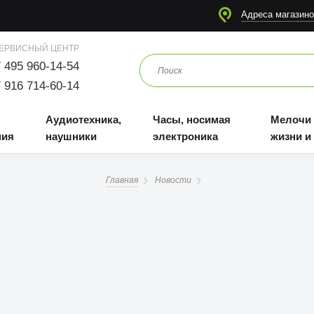
я
Аудиотехника, наушники
Часы, носимая электроника
Мелочи для жизни и отдыха
Адреса магазино
ЕРВИСНЫЙ ЦЕНТР
 495 960-14-54
 916 714-60-14
Аудиотехника,
Часы, носимая
Мелочи
ния
наушники
электроника
жизни и
Главная
Новости