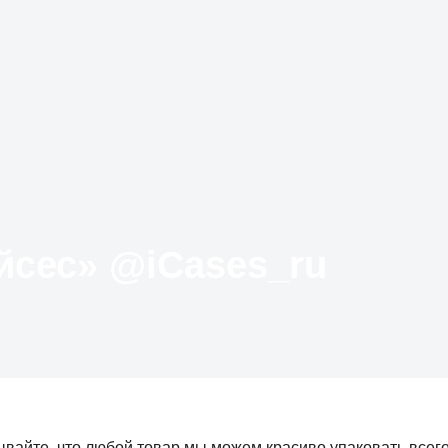
Твиттер «АйКейсес» ‏@iCases_ru
вайте, что любой товар мы можем красиво упаковать всег