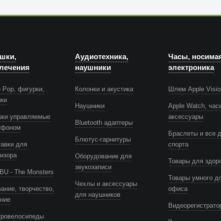
шки,
Аудиотехника,
Часы, носима
лечения
наушники
электроника
 Pop, фигурки,
Колонки и акустика
Шлем Apple Visio
шки
Наушники
Apple Watch, час
шки управляемые
аксессуары
Bluetooth адаптеры
тфоном
Браслеты и все 
Блютус-гарнитуры
авки для
спорта
изора
Оборудование для
Товары для здор
звукозаписи
U - The Monsters
Товары умного д
Чехлы и аксессуары
ание, творчество,
офиса
для наушников
ение
Видеорегистрато
тровелосипеды