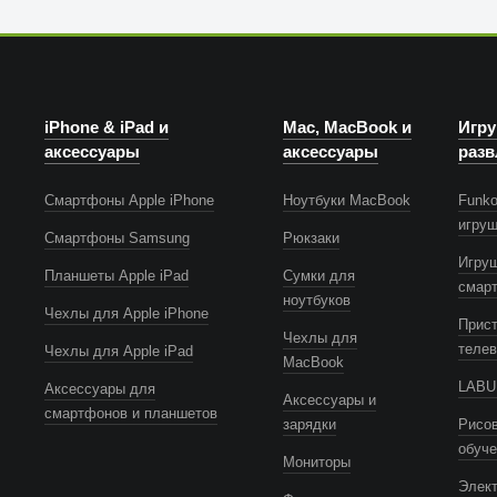
iPhone & iPad и
Mac, MacBook и
Игру
аксессуары
аксессуары
разв
Смартфоны Apple iPhone
Ноутбуки MacBook
Funko
игру
Смартфоны Samsung
Рюкзаки
Игру
Планшеты Apple iPad
Сумки для
смар
ноутбуков
Чехлы для Apple iPhone
Прист
Чехлы для
телев
Чехлы для Apple iPad
MacBook
LABUB
Аксессуары для
Аксессуары и
смартфонов и планшетов
зарядки
Рисов
обуч
Мониторы
Элек