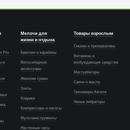
я
Мелочи для
Товары взрослым
жизни и отдыха
Смазки и презервативы
n Pro
Брелоки и карабины
Витамины и
ы и
Велосипедные
возбуждающие средства
аксессуары
Мастурбаторы
для
Женские сумки
Свечи и масла
Зонты
Тренажеры Кегеля
овья
Коврики
Умные вибраторы
ома,
Компрессоры и насосы
Мультиинструменты
ры
Настенные часы