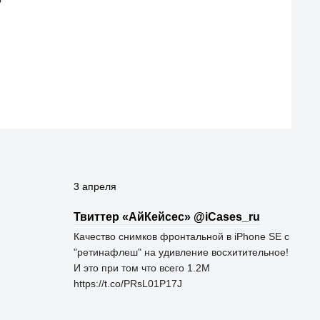
3 апреля
Твиттер «АйКейсес» ‏@iCases_ru
Качество снимков фронтальной в iPhone SE с
"ретинафлеш" на удивление восхитительное!
И это при том что всего 1.2M
https://t.co/PRsL01P17J