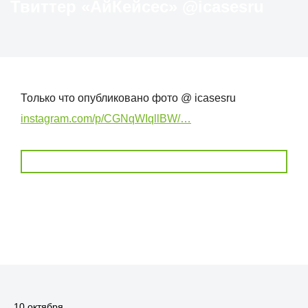
Твиттер «АйКейсес» ‏@icasesru
Только что опубликовано фото @ icasesru
instagram.com/p/CGNqWIqllBW/…
10 октября