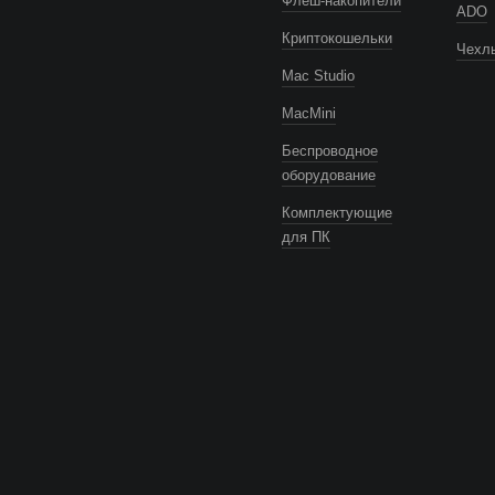
Флеш-накопители
ADO
Криптокошельки
Чехлы
Mac Studio
MacMini
Беспроводное
оборудование
Комплектующие
для ПК