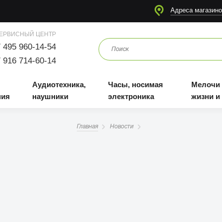
я
Аудиотехника, наушники
Часы, носимая электроника
Мелочи для жизни и отдыха
Адреса магазино
ЕРВИСНЫЙ ЦЕНТР
 495 960-14-54
 916 714-60-14
Аудиотехника,
Часы, носимая
Мелочи
ния
наушники
электроника
жизни и
Главная
Новости