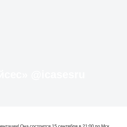
Твиттер «АйКейсес» ‏@icasesru
нтации! Она состоится 15 сентября в 21:00 по Мск.