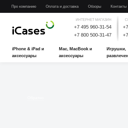
iPhone & iPad и аксессуары
Mac, MacBook и аксессуары
Игрушки, развлечени
Про компанию
Оплата и доставка
Обзоры
Контакты
ИНТЕРНЕТ МАГАЗИН
С
+7 495 960-31-54
+7
+7 800 500-31-47
+7
iPhone & iPad и
Mac, MacBook и
Игрушки,
аксессуары
аксессуары
развлече
Обратно