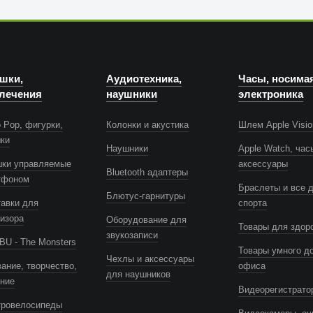
шки,
Аудиотехника,
Часы, носима
лечения
наушники
электроника
 Pop, фигурки,
Колонки и акустика
Шлем Apple Visio
шки
Наушники
Apple Watch, час
шки управляемые
аксессуары
Bluetooth адаптеры
тфоном
Браслеты и все 
Блютус-гарнитуры
авки для
спорта
изора
Оборудование для
Товары для здор
звукозаписи
U - The Monsters
Товары умного д
Чехлы и аксессуары
ание, творчество,
офиса
для наушников
ение
Видеорегистрато
тровелосипеды