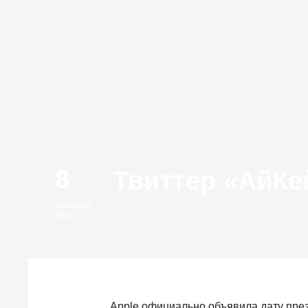
8
сентября
2020
Apple официально объявила дату презе