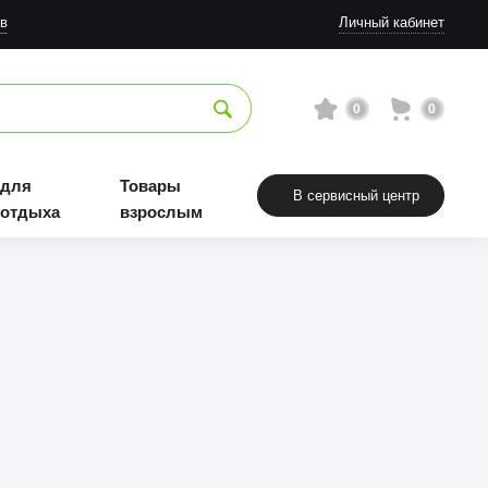
в
Личный кабинет
0
0
 для
Товары
В сервисный центр
 отдыха
взрослым