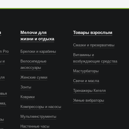
я
Мелочи для
Товары взрослым
жизни и отдыха
Смазки и презервативы
n Pro
Брелоки и карабины
Витамины и
ы и
Велосипедные
возбуждающие средства
аксессуары
Мастурбаторы
для
Женские сумки
Свечи и масла
Зонты
Тренажеры Кегеля
овья
Коврики
Умные вибраторы
ома,
Компрессоры и насосы
Мультиинструменты
ры
Настенные часы