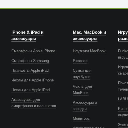
iPhone & iPad и
Mac, MacBook и
Игру
аксессуары
аксессуары
разв
Смартфоны Apple iPhone
Ноутбуки MacBook
Funko
игру
Смартфоны Samsung
Рюкзаки
Игру
Планшеты Apple iPad
Сумки для
смар
ноутбуков
Чехлы для Apple iPhone
Прист
Чехлы для
телев
Чехлы для Apple iPad
MacBook
LABUB
Аксессуары для
Аксессуары и
смартфонов и планшетов
зарядки
Рисов
обуч
Мониторы
Элек