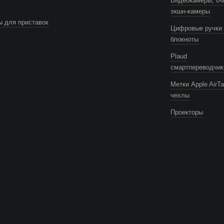
Видеокамеры, оч
экшн-камеры
 для приставок
Цифровые ручки 
блокноты
Plaud
смартпереводчик
Метки Apple AirTa
чехлы
Проекторы