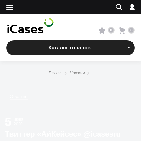
Вход
Регистрация
Сервисный центр
0
0
О магазине
Каталог товаров
Оплата и доставка
Главная
Новости
Адреса магазинов
Обратно
Вакансии
5
+7 495 960-31-54
июня
2020
+7 800 500-31-47
Твиттер «АйКейсес» ‏@icasesru