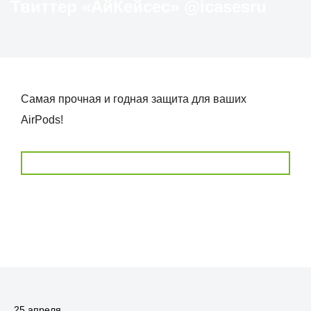
Твиттер «АйКейсес» ‏@icasesru
Самая прочная и годная защита для ваших
AirPods!
25 апреля