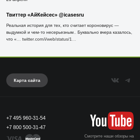
Твиттер «АйКейсес» ‏@icasesru
Реальная история для тех, кто считает короновирус —
выдумкой и чем-то несерьезным.. Буквально вчера казалось,
что «…
twitter.com/i/web/status/1…
Карта сайта
+7 495 960-31-54
+7 800 500-31-47
Смотрите наши обзоры на