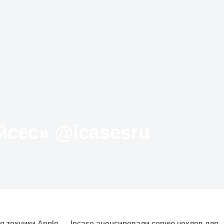
Твиттер «АйКейсес» ‏@icasesru
я техники Apple — Incase анонсировали серию чехлов для