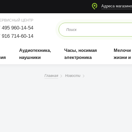
я
Аудиотехника, наушники
Часы, носимая электроника
Мелочи для жизни и отдыха
Адреса магазино
ЕРВИСНЫЙ ЦЕНТР
 495 960-14-54
 916 714-60-14
Аудиотехника,
Часы, носимая
Мелочи
ния
наушники
электроника
жизни и
Главная
Новости