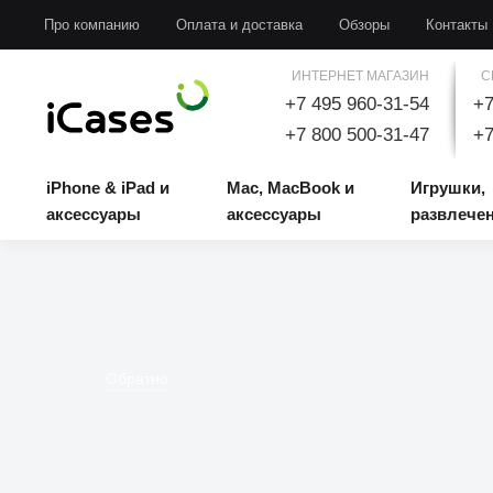
iPhone & iPad и аксессуары
Mac, MacBook и аксессуары
Игрушки, развлечени
Про компанию
Оплата и доставка
Обзоры
Контакты
ИНТЕРНЕТ МАГАЗИН
С
+7 495 960-31-54
+7
+7 800 500-31-47
+7
iPhone & iPad и
Mac, MacBook и
Игрушки,
аксессуары
аксессуары
развлече
Обратно