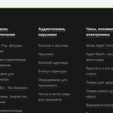
шки,
Аудиотехника,
Часы, носима
лечения
наушники
электроника
 Pop, фигурки,
Колонки и акустика
Шлем Apple Visio
шки
Наушники
Apple Watch, час
шки управляемые
аксессуары
Bluetooth адаптеры
тфоном
Браслеты и все 
Блютус-гарнитуры
авки для
спорта
изора
Оборудование для
Товары для здор
звукозаписи
U - The Monsters
Товары умного д
Чехлы и аксессуары
ание, творчество,
офиса
для наушников
ение
Видеорегистрато
тровелосипеды