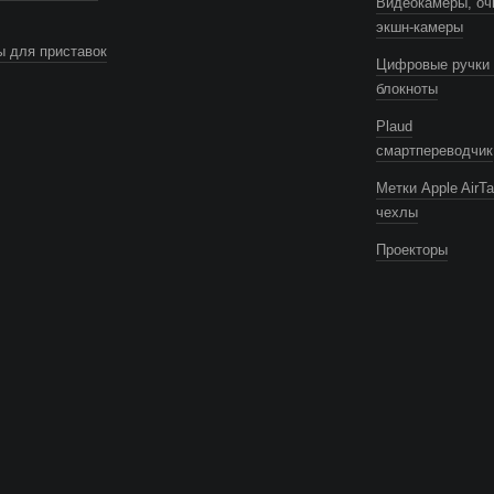
Видеокамеры, оч
экшн-камеры
 для приставок
Цифровые ручки 
блокноты
Plaud
смартпереводчик
Метки Apple AirTa
чехлы
Проекторы