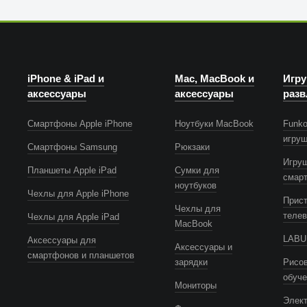
iPhone & iPad и
Mac, MacBook и
Игру
аксессуары
аксессуары
разв
Смартфоны Apple iPhone
Ноутбуки MacBook
Funko
игру
Смартфоны Samsung
Рюкзаки
Игру
Планшеты Apple iPad
Сумки для
смар
ноутбуков
Чехлы для Apple iPhone
Прист
Чехлы для
телев
Чехлы для Apple iPad
MacBook
LABUB
Аксессуары для
Аксессуары и
смартфонов и планшетов
зарядки
Рисов
обуч
Мониторы
Элек