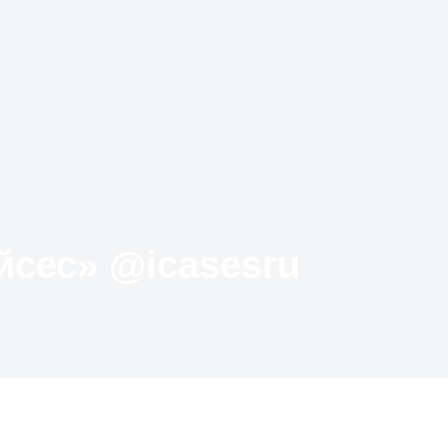
Твиттер «АйКейсес» ‏@icasesru