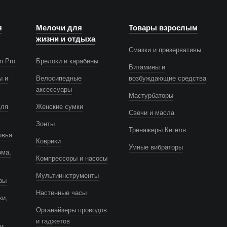
я
Мелочи для
Товары взрослым
жизни и отдыха
Смазки и презервативы
n Pro
Брелоки и карабины
Витамины и
ы и
Велосипедные
возбуждающие средства
аксессуары
Мастурбаторы
для
Женские сумки
Свечи и масла
Зонты
Тренажеры Кегеля
овья
Коврики
Умные вибраторы
ома,
Компрессоры и насосы
Мультиинструменты
ры
Настенные часы
ки,
Органайзеры проводов
и гаджетов
и