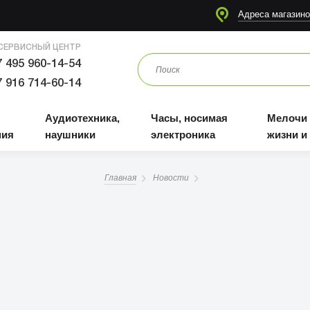
я
Аудиотехника, наушники
Часы, носимая электроника
Мелочи для жизни и отдыха
Адреса магазино
СЕРВИСНЫЙ ЦЕНТР
 495 960-14-54
 916 714-60-14
Аудиотехника,
Часы, носимая
Мелочи
ния
наушники
электроника
жизни и
Главная
Новости