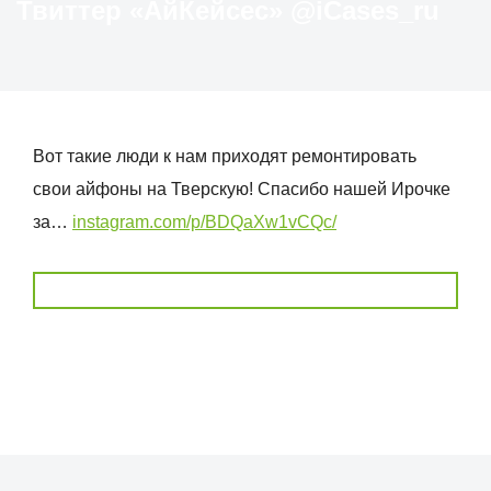
Твиттер «АйКейсес» ‏@iCases_ru
Вот такие люди к нам приходят ремонтировать
свои айфоны на Тверскую! Спасибо нашей Ирочке
за…
instagram.com/p/BDQaXw1vCQc/