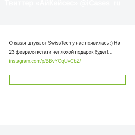
Твиттер «АйКейсес» ‏@iCases_ru
О какая штука от SwissTech у нас появилась :) На
23 февраля кстати неплохой подарок будет!…
instagram.com/p/BBvYOqUvCbZ/