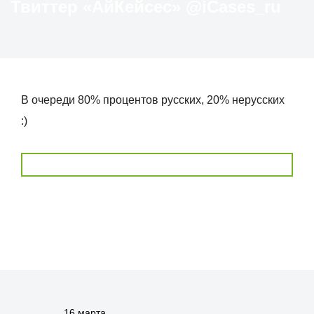
Твиттер «АйКейсес» ‏@iCases_ru
В очереди 80% процентов русских, 20% нерусских
:)
16 марта