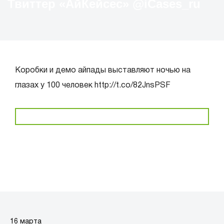
Твиттер «АйКейсес» ‏@iCases_ru
Коробки и демо айпады выставляют ночью на
глазах у 100 человек http://t.co/82JnsPSF
16 марта