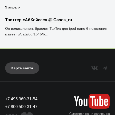
9 апреля
Твиттер «АйКейсес» ‏@iCases_ru
Он великолепен, браслет ТакТик для ipod nano 6 поколения
icases.ru/catalog/1546/b…
Карта сайта
+7 495 960-31-54
+7 800 500-31-47
Смотрите наши обзоры на