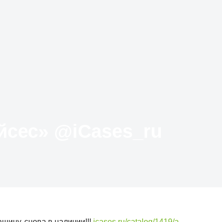
Твиттер «АйКейсес» ‏@iCases_ru
шину, снова в наличии!!!
icases.ru/catalog/1419/a…