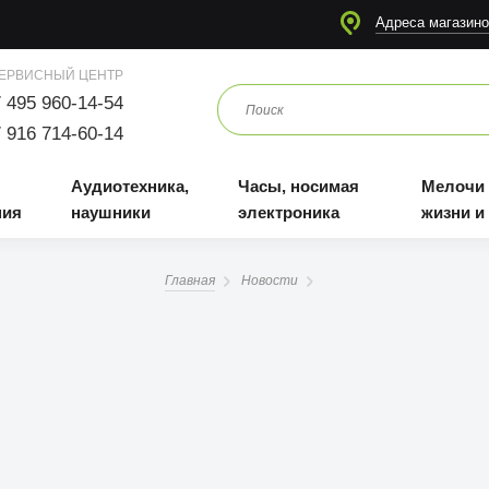
я
Аудиотехника, наушники
Часы, носимая электроника
Мелочи для жизни и отдыха
Адреса магазино
ЕРВИСНЫЙ ЦЕНТР
 495 960-14-54
 916 714-60-14
Аудиотехника,
Часы, носимая
Мелочи
ния
наушники
электроника
жизни и
Главная
Новости