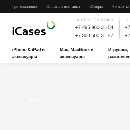
iPhone & iPad и аксессуары
Mac, MacBook и аксессуары
Игрушки, развлечени
Про компанию
Оплата и доставка
Обзоры
Контакты
ИНТЕРНЕТ МАГАЗИН
С
+7 495 960-31-54
+7
+7 800 500-31-47
+7
iPhone & iPad и
Mac, MacBook и
Игрушки,
аксессуары
аксессуары
развлече
Обратно