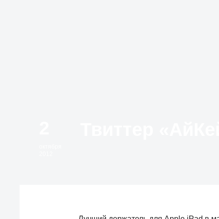
2
октября
2012
Лучший держатель для Apple iPad в ма