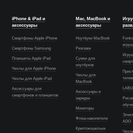
iPhone & iPad и
Mac, MacBook и
Игру
аксессуары
аксессуары
разв
Смартфоны Apple iPhone
Ноутбуки MacBook
Funko
игру
Смартфоны Samsung
Рюкзаки
Игру
Планшеты Apple iPad
Сумки для
смар
ноутбуков
Чехлы для Apple iPhone
Прист
Чехлы для
телев
Чехлы для Apple iPad
MacBook
LABUB
Аксессуары для
Аксессуары и
смартфонов и планшетов
зарядки
Рисов
обуч
Мониторы
Элек
Флеш-накопители
ADO
Криптокошельки
Чехлы