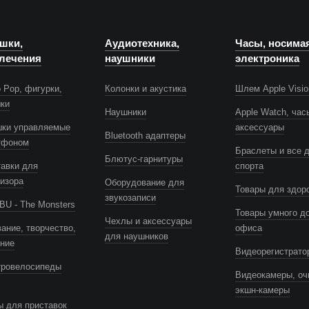
шки,
Аудиотехника,
Часы, носима
лечения
наушники
электроника
 Pop, фигурки,
Колонки и акустика
Шлем Apple Visio
шки
Наушники
Apple Watch, час
шки управляемые
аксессуары
Bluetooth адаптеры
тфоном
Браслеты и все 
Блютус-гарнитуры
авки для
спорта
изора
Оборудование для
Товары для здор
звукозаписи
U - The Monsters
Товары умного д
Чехлы и аксессуары
ание, творчество,
офиса
для наушников
ение
Видеорегистрато
тровелосипеды
Видеокамеры, оч
экшн-камеры
 для приставок