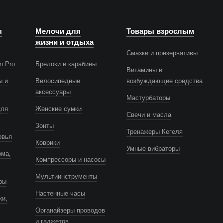
я
Мелочи для
Товары взрослым
жизни и отдыха
Смазки и презервативы
n Pro
Брелоки и карабины
Витамины и
ы и
Велосипедные
возбуждающие средства
аксессуары
Мастурбаторы
для
Женские сумки
Свечи и масла
Зонты
Тренажеры Кегеля
овья
Коврики
Умные вибраторы
ома,
Компрессоры и насосы
Мультиинструменты
ры
Настенные часы
ки,
Органайзеры проводов
и гаджетов