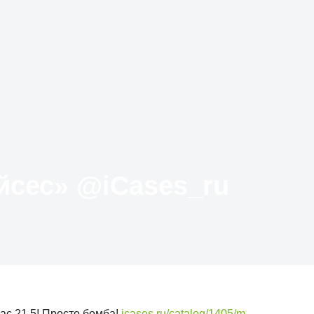
Твиттер «АйКейсес» ‏@iCases_ru
ac 21.5! Просто бомба!
icases.ru/catalog/1405/m…