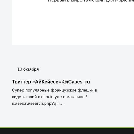
10 октября
Твиттер «АйКейсес» ‏@iCases_ru
Супер популярные французские флешки в
виде ключей от Lacie уже в магазине !
icases.ru/search.php?q=l…