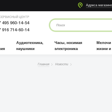
я
Аудиотехника, наушники
Часы, носимая электроника
Мелочи для жизни и отдыха
Адреса магазино
СЕРВИСНЫЙ ЦЕНТР
 495 960-14-54
 916 714-60-14
Аудиотехника,
Часы, носимая
Мелочи
ния
наушники
электроника
жизни и
Главная
Новости