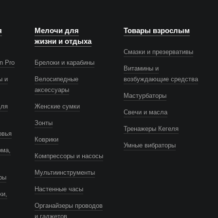
я
Мелочи для
Товары взрослым
жизни и отдыха
Смазки и презервативы
n Pro
Брелоки и карабины
Витамины и
ы и
Велосипедные
возбуждающие средства
аксессуары
Мастурбаторы
для
Женские сумки
Свечи и масла
Зонты
Тренажеры Кегеля
овья
Коврики
Умные вибраторы
ома,
Компрессоры и насосы
Мультиинструменты
ры
Настенные часы
ки,
Органайзеры проводов
и гаджетов