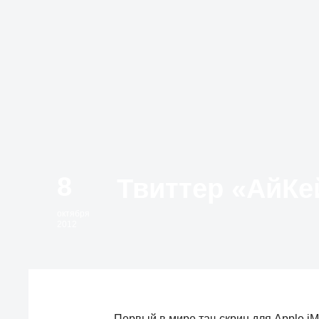
8
октября
2012
Первый в мире тач-скрин для Apple iM