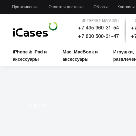
iPhone & iPad и аксессуары
Mac, MacBook и аксессуары
Игрушки, развлечени
Про компанию
Оплата и доставка
Обзоры
Контакты
ИНТЕРНЕТ МАГАЗИН
+7 495 960-31-54
+7
+7 800 500-31-47
+7
iPhone & iPad и
Mac, MacBook и
Игрушки,
аксессуары
аксессуары
развлече
Обратно