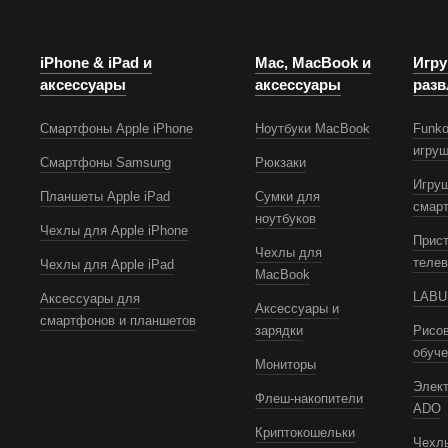
iPhone & iPad и
Mac, MacBook и
Игру
аксессуары
аксессуары
разв
Смартфоны Apple iPhone
Ноутбуки MacBook
Funko
игру
Смартфоны Samsung
Рюкзаки
Игру
Планшеты Apple iPad
Сумки для
смар
ноутбуков
Чехлы для Apple iPhone
Прист
Чехлы для
телев
Чехлы для Apple iPad
MacBook
LABUB
Аксессуары для
Аксессуары и
смартфонов и планшетов
зарядки
Рисов
обуч
Мониторы
Элек
Флеш-накопители
ADO
Криптокошельки
Чехлы