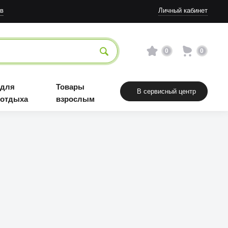
Товары взрослым
в
Личный кабинет
0
0
 для
Товары
В сервисный центр
 отдыха
взрослым