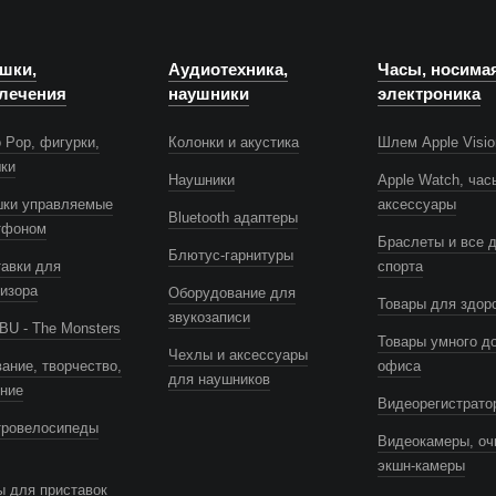
шки,
Аудиотехника,
Часы, носима
лечения
наушники
электроника
 Pop, фигурки,
Колонки и акустика
Шлем Apple Visio
шки
Наушники
Apple Watch, час
шки управляемые
аксессуары
Bluetooth адаптеры
тфоном
Браслеты и все 
Блютус-гарнитуры
авки для
спорта
изора
Оборудование для
Товары для здор
звукозаписи
U - The Monsters
Товары умного д
Чехлы и аксессуары
ание, творчество,
офиса
для наушников
ение
Видеорегистрато
тровелосипеды
Видеокамеры, оч
экшн-камеры
 для приставок