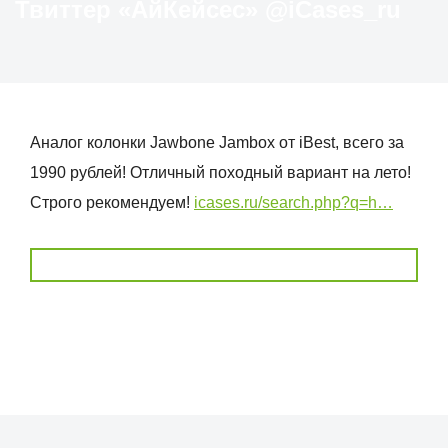
Твиттер «АйКейсес» ‏@iCases_ru
Аналог колонки Jawbone Jambox от iBest, всего за
1990 рублей! Отличный походный вариант на лето!
Cтрого рекомендуем!
icases.ru/search.php?q=h…