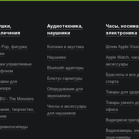
ушки,
Аудиотехника,
Часы, носима
влечения
наушники
электроника
 Pop, фигурки,
Колонки и акустика
Шлем Apple Visio
шки
Наушники
Apple Watch, час
шки управляемые
аксессуары
Bluetooth адаптеры
тфоном
Браслеты и все 
Блютус-гарнитуры
авки для
спорта
изора
Оборудование для
Товары для здор
звукозаписи
U - The Monsters
Товары умного д
Чехлы и аксессуары
ание, творчество,
офиса
для наушников
ение
Видеорегистрато
тровелосипеды
Видеокамеры, оч
экшн-камеры