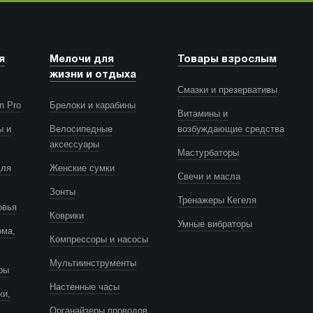
я
Мелочи для
Товары взрослым
жизни и отдыха
Смазки и презервативы
n Pro
Брелоки и карабины
Витамины и
ы и
Велосипедные
возбуждающие средства
аксессуары
Мастурбаторы
для
Женские сумки
Свечи и масла
Зонты
Тренажеры Кегеля
овья
Коврики
Умные вибраторы
ома,
Компрессоры и насосы
Мультиинструменты
ры
Настенные часы
ки,
Органайзеры проводов