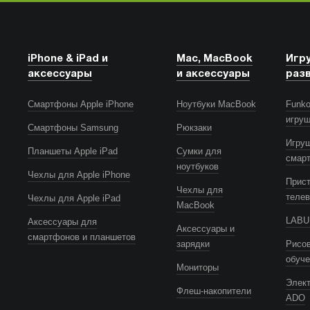
iPhone & iPad и
Mac, MacBook
Игр
аксессуары
и аксессуары
раз
Смартфоны Apple iPhone
Ноутбуки MacBook
Funko
игру
Смартфоны Samsung
Рюкзаки
Игру
Планшеты Apple iPad
Сумки для
смар
ноутбуков
Чехлы для Apple iPhone
Прист
Чехлы для
телев
Чехлы для Apple iPad
MacBook
LABUB
Аксессуары для
Аксессуары и
смартфонов и планшетов
зарядки
Рисов
обуч
Мониторы
Элек
Флеш-накопители
ADO