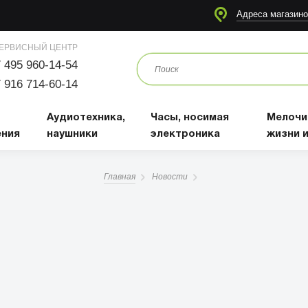
я
Аудиотехника, наушники
Часы, носимая электроника
Мелочи для жизни и отдыха
Адреса магазино
ЕРВИСНЫЙ ЦЕНТР
 495 960-14-54
 916 714-60-14
Аудиотехника,
Часы, носимая
Мелочи
ения
наушники
электроника
жизни 
Главная
Новости