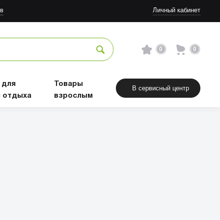
в
Личный кабинет
0
0
 для
Товары
В сервисный центр
и отдыха
взрослым