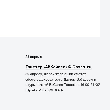
28 апреля
Твиттер «АйКейсес» ‏@iCases_ru
30 апреля, любой желающий сможет
сфотографироваться с Дартом Вейдером и
штурмовиком! В iCases-Таганка с 16.00-21.00!
http://t.co/0JY6WEXOxA