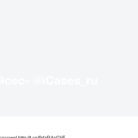
Твиттер «АйКейсес» ‏@iCases_ru
ссию! http://t.co/9dzR4eGljE