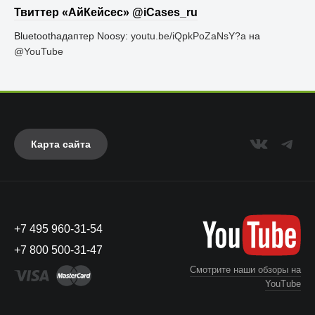
Твиттер «АйКейсес» ‏@iCases_ru
Bluetoothадаптер Noosy:
youtu.be/iQpkPoZaNsY?a
на
@YouTube
Карта сайта
+7 495 960-31-54
+7 800 500-31-47
Смотрите наши обзоры на
YouTube