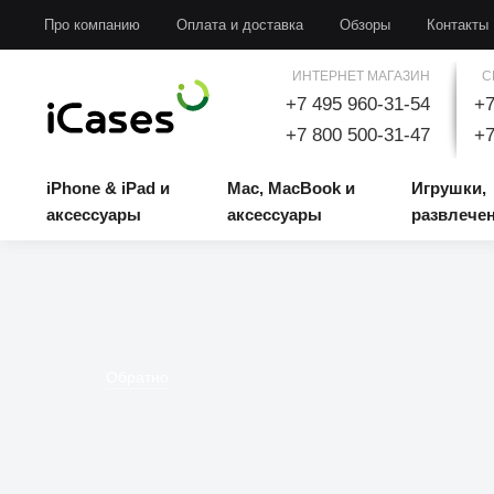
iPhone & iPad и аксессуары
Mac, MacBook и аксессуары
Игрушки, развлечени
Про компанию
Оплата и доставка
Обзоры
Контакты
ИНТЕРНЕТ МАГАЗИН
С
+7 495 960-31-54
+7
+7 800 500-31-47
+7
iPhone & iPad и
Mac, MacBook и
Игрушки,
аксессуары
аксессуары
развлече
Обратно