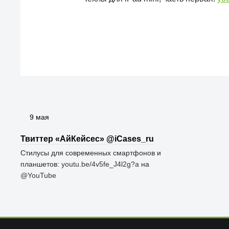
9 мая
Твиттер «АйКейсес» ‏@iCases_ru
Стилусы для современных смартфонов и
планшетов:
youtu.be/4v5fe_J4l2g?a
на
@YouTube