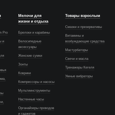
я
Мелочи для
Товары взрослым
жизни и отдыха
Смазки и презервативы
n Pro
Брелоки и карабины
Витамины и
ы и
Велосипедные
возбуждающие средства
аксессуары
Мастурбаторы
для
Женские сумки
Свечи и масла
Зонты
Тренажеры Кегеля
овья
Коврики
Умные вибраторы
ома,
Компрессоры и насосы
Мультиинструменты
ры
Настенные часы
ки,
Органайзеры проводов
и гаджетов