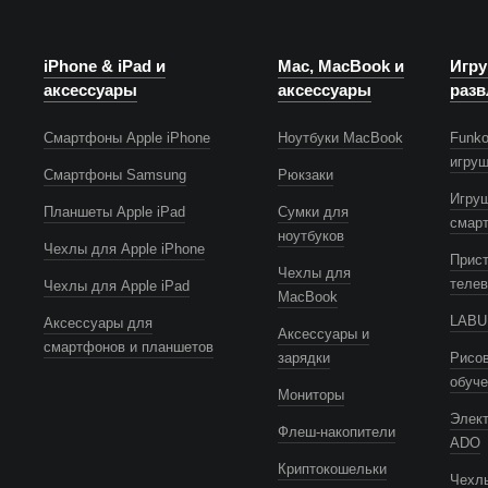
iPhone & iPad и
Mac, MacBook и
Игру
аксессуары
аксессуары
разв
Смартфоны Apple iPhone
Ноутбуки MacBook
Funko
игру
Смартфоны Samsung
Рюкзаки
Игру
Планшеты Apple iPad
Сумки для
смар
ноутбуков
Чехлы для Apple iPhone
Прист
Чехлы для
телев
Чехлы для Apple iPad
MacBook
LABUB
Аксессуары для
Аксессуары и
смартфонов и планшетов
зарядки
Рисов
обуч
Мониторы
Элек
Флеш-накопители
ADO
Криптокошельки
Чехлы