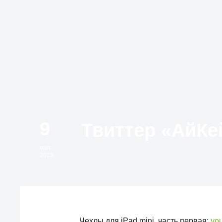
9
мая
2013
Чехлы для iPad mini, часть первая:
yo