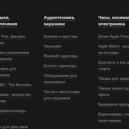
шки,
Аудиотехника,
Часы, носима
лечения
наушники
электроника
 Pop, фигурки,
Колонки и акустика
Шлем Apple Visio
шки
Наушники
Apple Watch, час
шки управляемые
аксессуары
Bluetooth адаптеры
тфоном
Браслеты и все 
Блютус-гарнитуры
авки для
спорта
изора
Оборудование для
Товары для здор
звукозаписи
U - The Monsters
Товары умного д
Чехлы и аксессуары
ание, творчество,
офиса
для наушников
ение
Видеорегистрато
тровелосипеды
Видеокамеры, оч
экшн-камеры
 для приставок