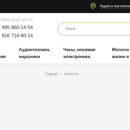
я
Аудиотехника, наушники
Часы, носимая электроника
Мелочи для жизни и отдыха
Адреса магазино
ЕРВИСНЫЙ ЦЕНТР
 495 960-14-54
 916 714-60-14
Аудиотехника,
Часы, носимая
Мелочи
ния
наушники
электроника
жизни и
Главная
Новости