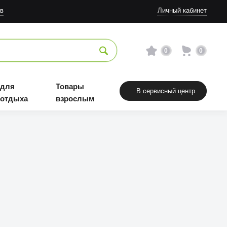
в
Личный кабинет
0
0
 для
Товары
В сервисный центр
 отдыха
взрослым