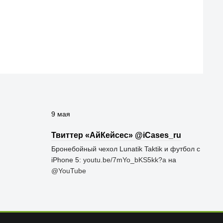
9 мая
Твиттер «АйКейсес» ‏@iCases_ru
Бронебойный чехол Lunatik Taktik и футбол с
iPhone 5:
youtu.be/7mYo_bKS5kk?a
на
@YouTube