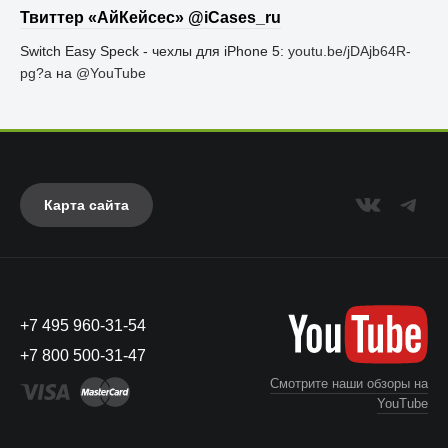
Твиттер «АйКейсес» ‏@iCases_ru
Switch Easy Speck - чехлы для iPhone 5:
youtu.be/jDAjb64R-
pg?a
на
@YouTube
Карта сайта
+7 495 960-31-54
+7 800 500-31-47
Смотрите наши обзоры на
YouTube