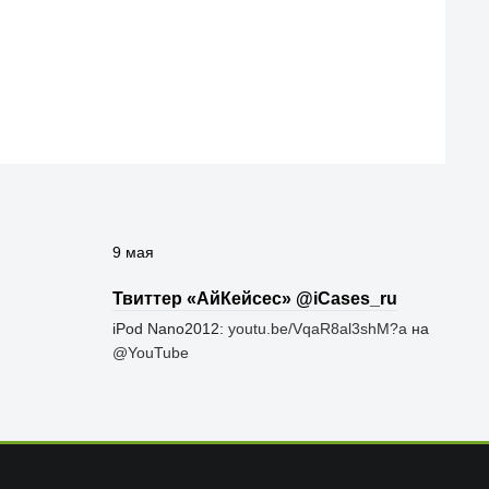
9 мая
Твиттер «АйКейсес» ‏@iCases_ru
iPod Nano2012:
youtu.be/VqaR8al3shM?a
на
@YouTube