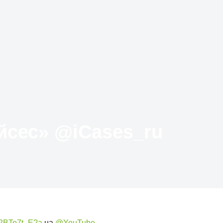
Твиттер «АйКейсес» ‏@iCases_ru
p2BTo7t_E?a
на
@YouTube