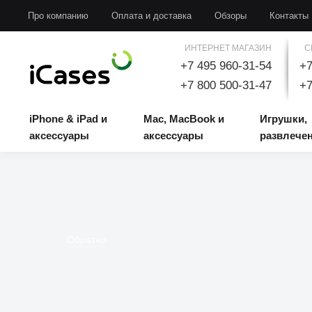
iPhone & iPad и аксессуары
Mac, MacBook и аксессуары
Игрушки, развлечени
Про компанию
Оплата и доставка
Обзоры
Контакты
ИНТЕРНЕТ МАГАЗИН
С
+7 495 960-31-54
+7
+7 800 500-31-47
+7
iPhone & iPad и
Mac, MacBook и
Игрушки,
аксессуары
аксессуары
развлече
Обратно