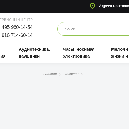
я
Аудиотехника, наушники
Часы, носимая электроника
Мелочи для жизни и отдыха
Адреса магазино
ЕРВИСНЫЙ ЦЕНТР
 495 960-14-54
 916 714-60-14
Аудиотехника,
Часы, носимая
Мелочи
ния
наушники
электроника
жизни и
Главная
Новости