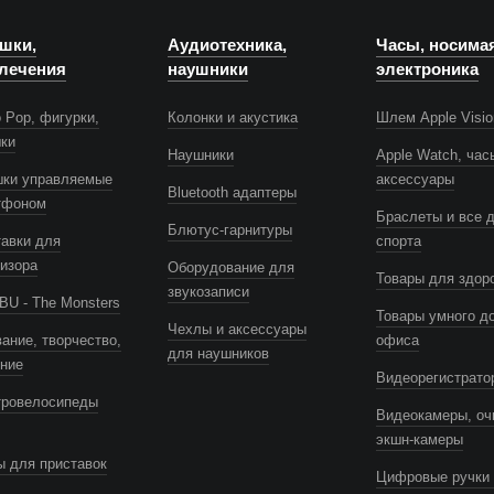
шки,
Аудиотехника,
Часы, носима
лечения
наушники
электроника
 Pop, фигурки,
Колонки и акустика
Шлем Apple Visio
шки
Наушники
Apple Watch, час
шки управляемые
аксессуары
Bluetooth адаптеры
тфоном
Браслеты и все 
Блютус-гарнитуры
авки для
спорта
изора
Оборудование для
Товары для здор
звукозаписи
U - The Monsters
Товары умного д
Чехлы и аксессуары
ание, творчество,
офиса
для наушников
ение
Видеорегистрато
тровелосипеды
Видеокамеры, оч
экшн-камеры
 для приставок
Цифровые ручки 