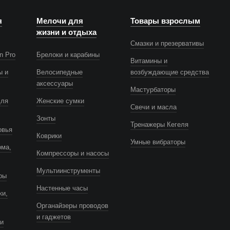
я
Мелочи для
Товары взрослым
жизни и отдыха
Смазки и презервативы
n Pro
Брелоки и карабины
Витамины и
ы и
Велосипедные
возбуждающие средства
аксессуары
Мастурбаторы
для
Женские сумки
Свечи и масла
Зонты
Тренажеры Кегеля
овья
Коврики
Умные вибраторы
ома,
Компрессоры и насосы
Мультиинструменты
ры
Настенные часы
ки,
Органайзеры проводов
и гаджетов
и