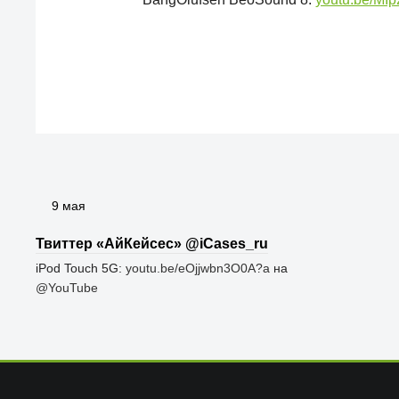
9 мая
Твиттер «АйКейсес» ‏@iCases_ru
iPod Touch 5G:
youtu.be/eOjjwbn3O0A?a
на
@YouTube