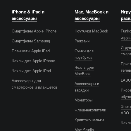
iPhone & iPad и
Mac, MacBook и
Игру
аксессуары
аксессуары
разв
Смартфоны Apple iPhone
Ноутбуки MacBook
Funko
игру
Смартфоны Samsung
Рюкзаки
Игру
Планшеты Apple iPad
Сумки для
смар
ноутбуков
Чехлы для Apple iPhone
Прист
Чехлы для
телев
Чехлы для Apple iPad
MacBook
LABUB
Аксессуары для
Аксессуары и
смартфонов и планшетов
зарядки
Рисов
обуч
Мониторы
Элек
Флеш-накопители
ADO
Криптокошельки
Чехлы
Mac Studio