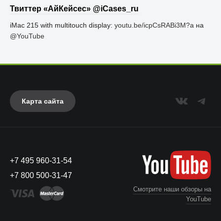
Твиттер «АйКейсес» ‏@iCases_ru
iMac 215 with multitouch display:
youtu.be/icpCsRABi3M?a
на
@YouTube
Карта сайта
+7 495 960-31-54
+7 800 500-31-47
Смотрите наши обзоры на
YouTube