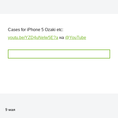
Cases for iPhone 5 Ozaki etc:
youtu.be/YZD4uNeIw5E?a
на
@YouTube
9 мая