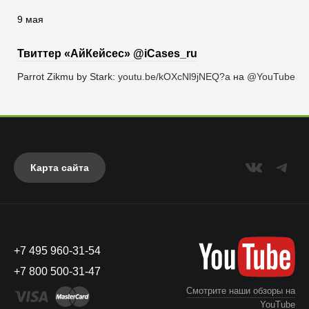
9 мая
Твиттер «АйКейсес» ‏@iCases_ru
Parrot Zikmu by Stark:
youtu.be/kOXcNl9jNEQ?a
на
@YouTube
Карта сайта
+7 495 960-31-54
+7 800 500-31-47
Смотрите наши обзоры на
YouTube