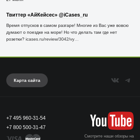
Твиттер «АйКейсес» ‏@iCases_ru
Время отпусков в самом разгаре! Многие из Вас уже вовсю
думают о поездке на море! Но что делать там где нет
розетки?
icases.ru/review/3042/vy…
Карта сайта
+7 495 960-31-54
+7 800 500-31-47
Смотрите наши обзоры на