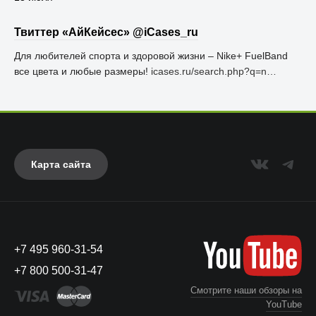
Твиттер «АйКейсес» ‏@iCases_ru
Для любителей спорта и здоровой жизни – Nike+ FuelBand
все цвета и любые размеры!
icases.ru/search.php?q=n…
Карта сайта
+7 495 960-31-54
+7 800 500-31-47
Смотрите наши обзоры на
YouTube