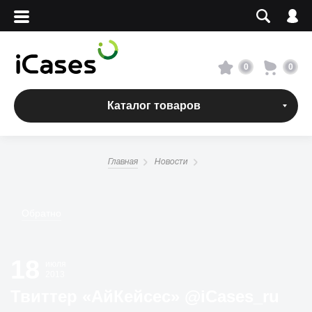
Вход
Регистрация
Сервисный центр
0
0
О магазине
Каталог товаров
Оплата и доставка
Главная
Новости
Адреса магазинов
Обратно
Вакансии
18
+7 495 960-31-54
июля
2013
+7 800 500-31-47
Твиттер «АйКейсес» ‏@iCases_ru