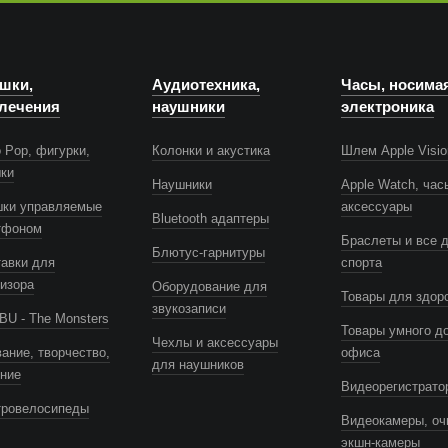
шки,
Аудиотехника,
Часы, носима
лечения
наушники
электроника
 Pop, фигурки,
Колонки и акустика
Шлем Apple Visio
шки
Наушники
Apple Watch, час
шки управляемые
аксессуары
Bluetooth адаптеры
тфоном
Браслеты и все 
Блютус-гарнитуры
авки для
спорта
изора
Оборудование для
Товары для здор
звукозаписи
U - The Monsters
Товары умного д
Чехлы и аксессуары
ание, творчество,
офиса
для наушников
ение
Видеорегистрато
тровелосипеды
Видеокамеры, оч
экшн-камеры