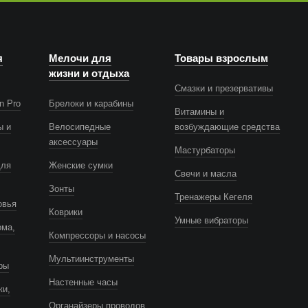
я
Мелочи для
Товары взрослым
жизни и отдыха
Смазки и презервативы
n Pro
Брелоки и карабины
Витамины и
ы и
Велосипедные
возбуждающие средства
аксессуары
Мастурбаторы
для
Женские сумки
Свечи и масла
Зонты
Тренажеры Кегеля
овья
Коврики
Умные вибраторы
ома,
Компрессоры и насосы
Мультиинструменты
ры
Настенные часы
ки,
Органайзеры проводов