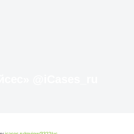
Твиттер «АйКейсес» ‏@iCases_ru
ву
icases.ru/review/3322/uc…