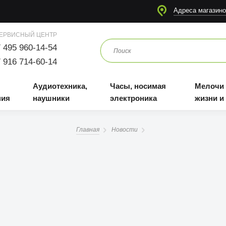
я
Аудиотехника, наушники
Часы, носимая электроника
Мелочи для жизни и отдыха
Адреса магазино
ЕРВИСНЫЙ ЦЕНТР
 495 960-14-54
 916 714-60-14
Аудиотехника,
Часы, носимая
Мелочи
ния
наушники
электроника
жизни и
Главная
Новости