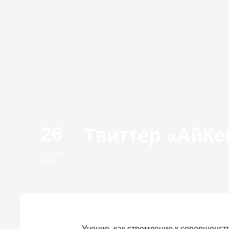
26
августа
2013
Учение, как стремление к совершенст