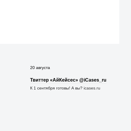
20 августа
Твиттер «АйКейсес» ‏@iCases_ru
К 1 сентября готовы! А вы?
icases.ru