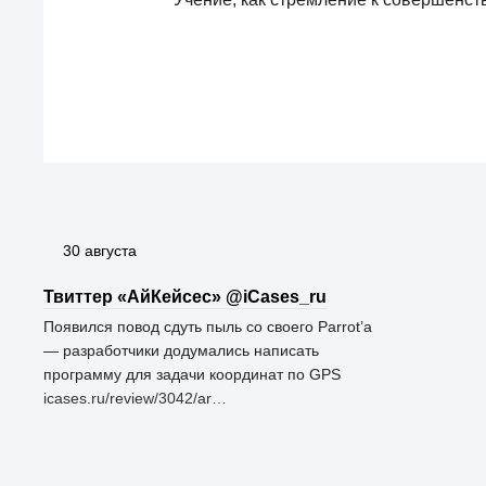
30 августа
Твиттер «АйКейсес» ‏@iCases_ru
Появился повод сдуть пыль со своего Parrot’а
— разработчики додумались написать
программу для задачи координат по GPS
icases.ru/review/3042/ar…