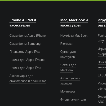
iPhone & iPad и
Mac, MacBook и
Игру
аксессуары
аксессуары
разв
Смартфоны Apple iPhone
Ноутбуки MacBook
Funko
игру
Смартфоны Samsung
Рюкзаки
Игру
Планшеты Apple iPad
Сумки для
смар
ноутбуков
Чехлы для Apple iPhone
Прист
Чехлы для
телев
Чехлы для Apple iPad
MacBook
LABUB
Аксессуары для
Аксессуары и
смартфонов и планшетов
зарядки
Рисов
обуч
Мониторы
Элек
Флеш-накопители
ADO