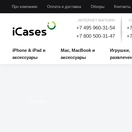
iPhone & iPad и аксессуары
Mac, MacBook и аксессуары
Игрушки, развлечени
Про компанию
Оплата и доставка
Обзоры
Контакты
ИНТЕРНЕТ МАГАЗИН
С
+7 495 960-31-54
+7
+7 800 500-31-47
+7
iPhone & iPad и
Mac, MacBook и
Игрушки,
аксессуары
аксессуары
развлече
Обратно