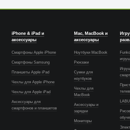
iPhone & iPad и
Mac, MacBook и
Игру
аксессуары
аксессуары
разв
Смартфоны Apple iPhone
Ноутбуки MacBook
Funko
игру
Смартфоны Samsung
Рюкзаки
Игру
Планшеты Apple iPad
Сумки для
смар
ноутбуков
Чехлы для Apple iPhone
Прист
Чехлы для
телев
Чехлы для Apple iPad
MacBook
LABUB
Аксессуары для
Аксессуары и
смартфонов и планшетов
зарядки
Рисов
обуч
Мониторы
Элек