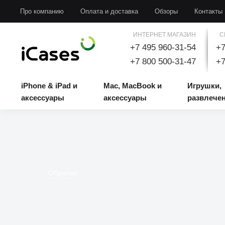
iPhone & iPad и аксессуары
Mac, MacBook и аксессуары
Игрушки, развлечени
Про компанию
Оплата и доставка
Обзоры
Контакты
ИНТЕРНЕТ МАГАЗИН
С
+7 495 960-31-54
+7
+7 800 500-31-47
+7
iPhone & iPad и
Mac, MacBook и
Игрушки,
аксессуары
аксессуары
развлече
Обратно