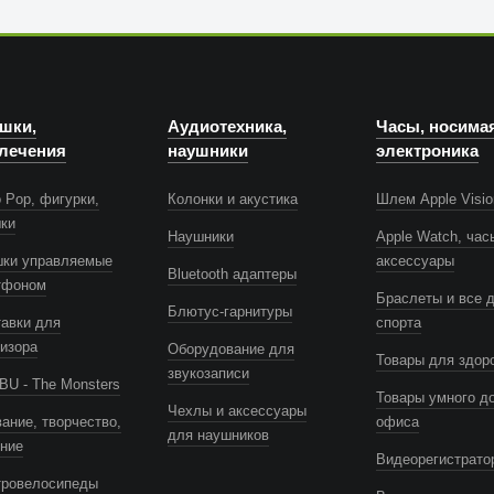
шки,
Аудиотехника,
Часы, носима
лечения
наушники
электроника
 Pop, фигурки,
Колонки и акустика
Шлем Apple Visio
шки
Наушники
Apple Watch, час
шки управляемые
аксессуары
Bluetooth адаптеры
тфоном
Браслеты и все 
Блютус-гарнитуры
авки для
спорта
изора
Оборудование для
Товары для здор
звукозаписи
U - The Monsters
Товары умного д
Чехлы и аксессуары
ание, творчество,
офиса
для наушников
ение
Видеорегистрато
тровелосипеды