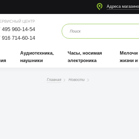
я
Аудиотехника, наушники
Часы, носимая электроника
Мелочи для жизни и отдыха
Адреса магазино
ЕРВИСНЫЙ ЦЕНТР
 495 960-14-54
 916 714-60-14
Аудиотехника,
Часы, носимая
Мелочи
ния
наушники
электроника
жизни и
Главная
Новости