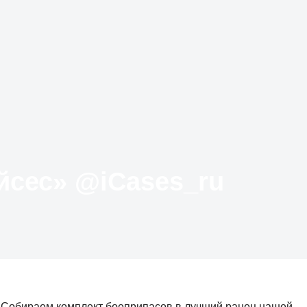
Твиттер «АйКейсес» ‏@iCases_ru
.. Собираем комплект боеприпасов в лучший ранец нашей