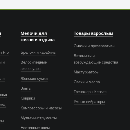
я
Мелочи для
Товары взрослым
жизни и отдыха
Смазки и презервативы
n Pro
Брелоки и карабины
Витамины и
ы и
Велосипедные
возбуждающие средства
аксессуары
Мастурбаторы
для
Женские сумки
Свечи и масла
Зонты
Тренажеры Кегеля
овья
Коврики
Умные вибраторы
ома,
Компрессоры и насосы
Мультиинструменты
ры
Настенные часы