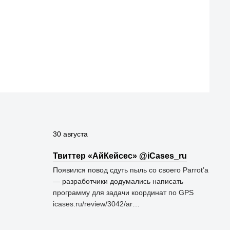
30 августа
Твиттер «АйКейсес» ‏@iCases_ru
Появился повод сдуть пыль со своего Parrot’а
— разработчики додумались написать
программу для задачи координат по GPS
icases.ru/review/3042/ar…