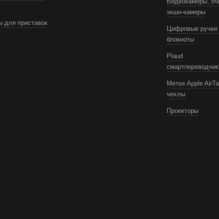
Видеокамеры, оч
экшн-камеры
 для приставок
Цифровые ручки 
блокноты
Plaud
смартпереводчик
Метки Apple AirTa
чехлы
Проекторы