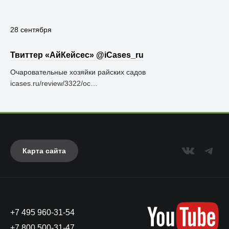
28 сентября
Твиттер «АйКейсес» ‏@iCases_ru
Очаровательные хозяйки райских садов
icases.ru/review/3322/oc…
Карта сайта
+7 495 960-31-54
+7 800 500-31-47