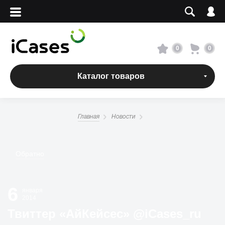
Вход
Регистрация
Сервисный центр
0
0
О магазине
Каталог товаров
Оплата и доставка
Главная
Новости
Адреса магазинов
Обратно
Вакансии
6
+7 495 960-31-54
января
2014
+7 800 500-31-47
Твиттер «АйКейсес» ‏@iCases_ru