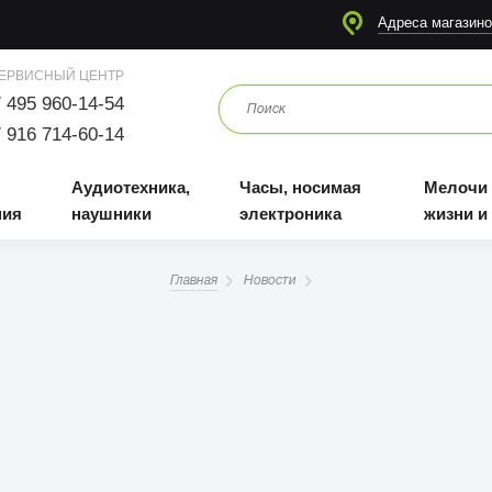
я
Аудиотехника, наушники
Часы, носимая электроника
Мелочи для жизни и отдыха
Адреса магазино
ЕРВИСНЫЙ ЦЕНТР
 495 960-14-54
 916 714-60-14
Аудиотехника,
Часы, носимая
Мелочи
ния
наушники
электроника
жизни и
Главная
Новости