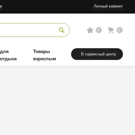
в
Личный кабинет
0
0
 для
Товары
В сервисный центр
 отдыха
взрослым