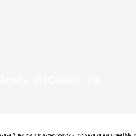
Твиттер «АйКейсес» ‏@iCases_ru
казе 3 чехлов или аксессуаров - доставка за наш счет! Мы 