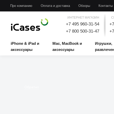
iPhone & iPad и аксессуары
Mac, MacBook и аксессуары
Игрушки, развлечени
Про компанию
Оплата и доставка
Обзоры
Контакты
ИНТЕРНЕТ МАГАЗИН
С
+7 495 960-31-54
+7
+7 800 500-31-47
+7
iPhone & iPad и
Mac, MacBook и
Игрушки,
аксессуары
аксессуары
развлече
Обратно