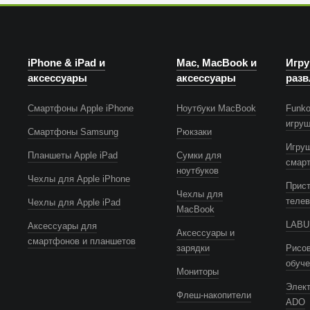
iPhone & iPad и
Mac, MacBook и
Игру
аксессуары
аксессуары
разв
Смартфоны Apple iPhone
Ноутбуки MacBook
Funko
игру
Смартфоны Samsung
Рюкзаки
Игру
Планшеты Apple iPad
Сумки для
смар
ноутбуков
Чехлы для Apple iPhone
Прист
Чехлы для
телев
Чехлы для Apple iPad
MacBook
LABUB
Аксессуары для
Аксессуары и
смартфонов и планшетов
зарядки
Рисов
обуч
Мониторы
Элек
Флеш-накопители
ADO