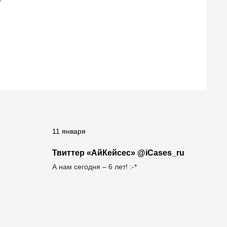
11 января
Твиттер «АйКейсес» ‏@iCases_ru
А нам сегодня – 6 лет! :-*