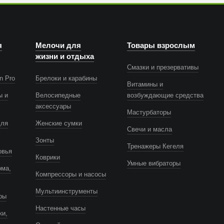
я
Мелочи для
Товары взрослым
жизни и отдыха
Смазки и презервативы
n Pro
Брелоки и карабины
Витамины и
ы и
Велосипедные
возбуждающие средства
аксессуары
Мастурбаторы
для
Женские сумки
Свечи и масла
Зонты
Тренажеры Кегеля
овья
Коврики
Умные вибраторы
ома,
Компрессоры и насосы
Мультиинструменты
ры
Настенные часы
ки,