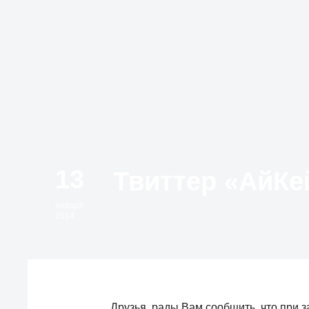
13
января
2014
Друзья, рады Вам сообщить, что при за