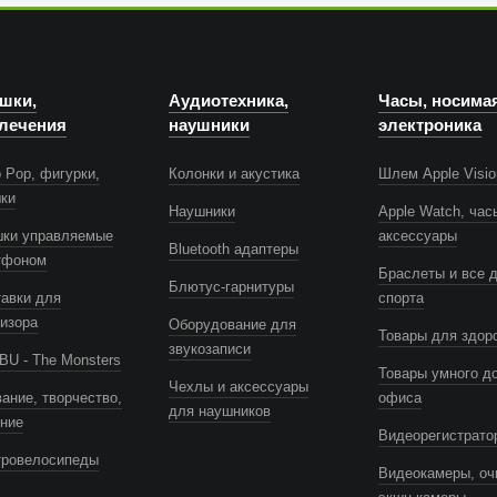
шки,
Аудиотехника,
Часы, носима
лечения
наушники
электроника
 Pop, фигурки,
Колонки и акустика
Шлем Apple Visio
шки
Наушники
Apple Watch, час
шки управляемые
аксессуары
Bluetooth адаптеры
тфоном
Браслеты и все 
Блютус-гарнитуры
авки для
спорта
изора
Оборудование для
Товары для здор
звукозаписи
U - The Monsters
Товары умного д
Чехлы и аксессуары
ание, творчество,
офиса
для наушников
ение
Видеорегистрато
тровелосипеды
Видеокамеры, оч