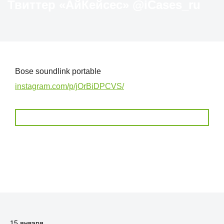
Твиттер «АйКейсес» ‏@iCases_ru
Bose soundlink portable
instagram.com/p/jOrBiDPCVS/
15 января