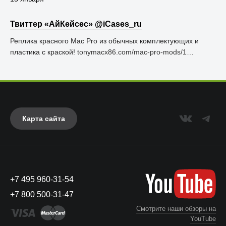
Твиттер «АйКейсес» ‏@iCases_ru
Реплика красного Mac Pro из обычных комплектующих и
пластика с краской!
tonymacx86.com/mac-pro-mods/1…
Карта сайта
+7 495 960-31-54
+7 800 500-31-47
Смотрите наши обзоры на
YouTube