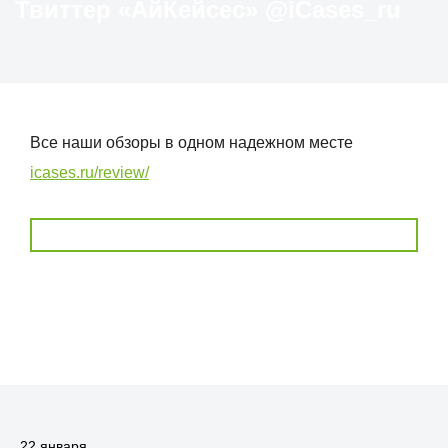
Твиттер «АйКейсес» ‏@iCases_ru
Все наши обзоры в одном надежном месте
icases.ru/review/
22 января