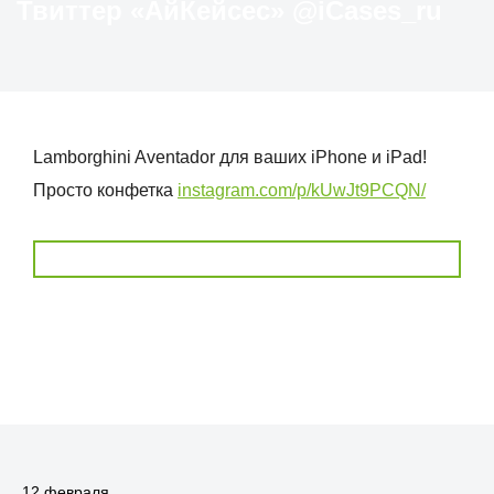
Твиттер «АйКейсес» ‏@iCases_ru
Lamborghini Aventador для ваших iPhone и iPad!
Просто конфетка
instagram.com/p/kUwJt9PCQN/
12 февраля